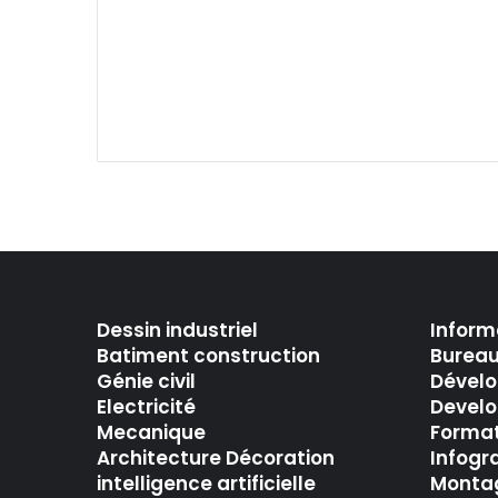
Dessin industriel
Inform
Batiment construction
Bureau
Génie civil
Dével
Electricité
Develo
Mecanique
Forma
Architecture Décoration
Infogr
intelligence artificielle
Montag