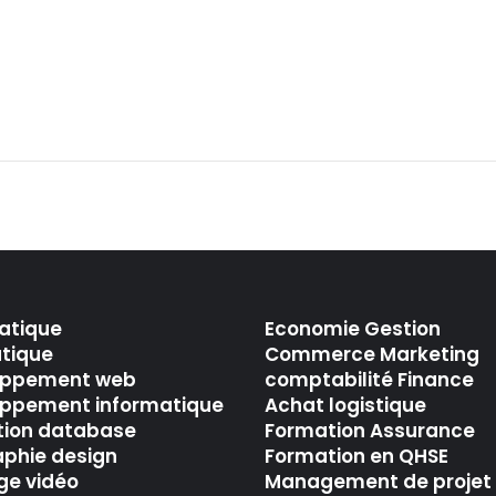
atique
Economie Gestion
tique
Commerce Marketing
oppement web
comptabilité Finance
ppement informatique
Achat logistique
tion database
Formation Assurance
aphie design
Formation en QHSE
e vidéo
Management de projet