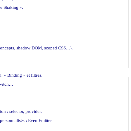
ee Shaking ».
 concepts, shadow DOM, scoped CSS…).
, « Binding » et filtres.
gSwitch…
on : selector, provider.
personnalisés : EventEmitter.