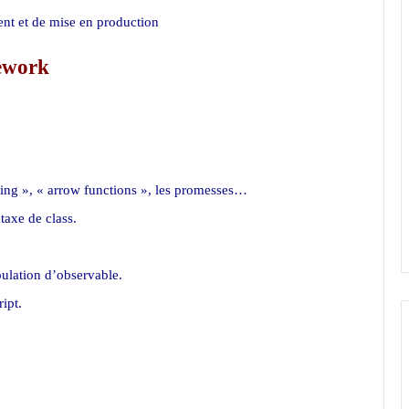
nt et de mise en production
mework
ring », « arrow functions », les promesses…
taxe de class.
pulation d’observable.
ipt.