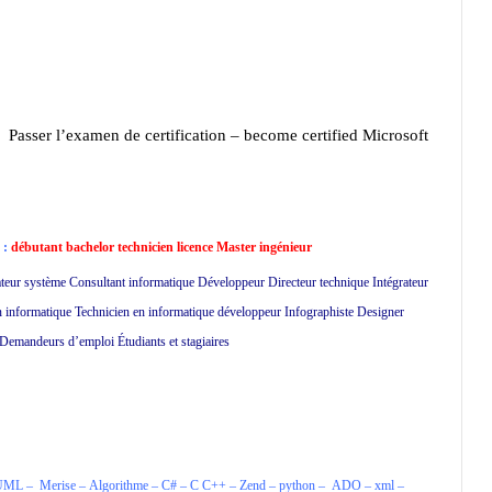
Passer l’examen de certification – become certified Microsoft
 :
débutant bachelor technicien licence Master ingénieur
teur système Consultant informatique Développeur Directeur technique Intégrateur
informatique Technicien en informatique développeur Infographiste Designer
 Demandeurs d’emploi Étudiants et stagiaires
UML
–
Merise
–
Algorithme
–
C#
– C C++
–
Zend
–
python
–
ADO
–
xml
–