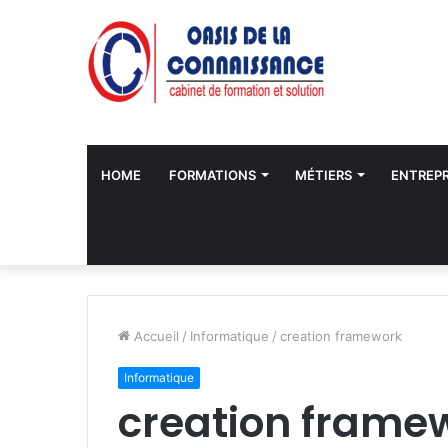
HOME
FORMATIONS
MÉTIERS
ENTREPR
Accueil
/
Informatique
/
creation framework
Informatique
creation frame