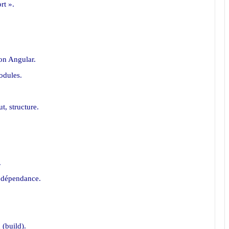
rt ».
ion Angular.
odules.
t, structure.
.
t dépendance.
(build).