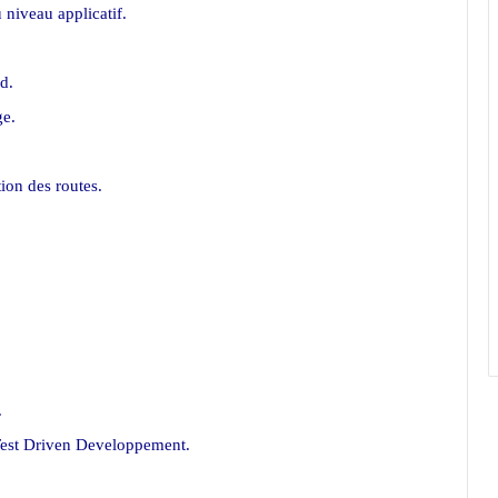
niveau applicatif.
d.
ge.
tion des routes.
.
st Driven Developpement.