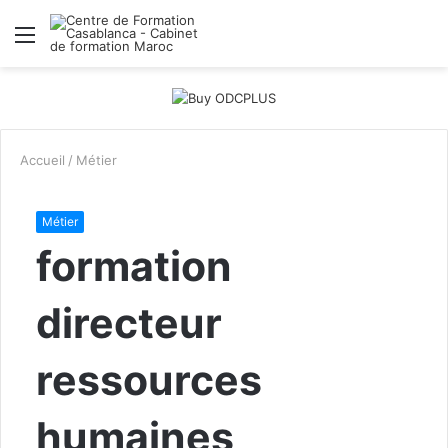
Menu
R
Accueil
/
Métier
Métier
formation
directeur
ressources
humaines