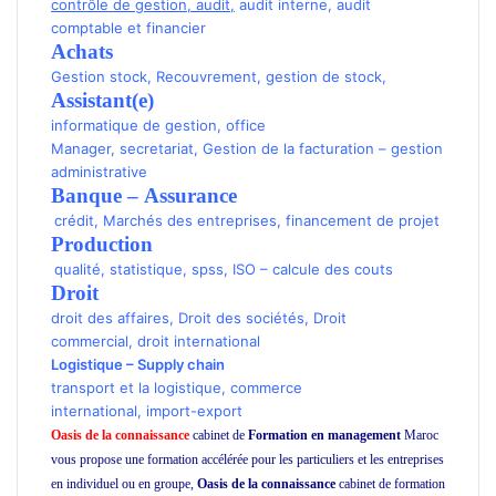
contrôle de gestion
,
audit
,
audit interne
,
audit
comptable et financier
Achats
Gestion stock
,
Recouvrement
,
gestion de stock
,
Assistant(e)
informatique de gestion
,
office
Manager
,
secretariat
,
Gestion de la facturation
–
gestion
administrative
Banque
–
Assurance
crédit
,
Marchés des entreprises
,
financement de projet
Production
qualité
,
statistique
,
spss
,
ISO
–
calcule des couts
Droit
droit des affaires
,
Droit des sociétés
,
Droit
commercial
, droit international
Logistique
–
Supply chain
transport
et la logistique
,
commerce
international
,
import-export
Oasis de la connaissance
cabinet de
Formation en management
Maroc
vous propose une formation accélérée pour les particuliers et les entreprises
en individuel ou en groupe,
Oasis de la connaissance
cabinet de formation