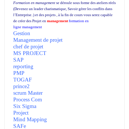
Formation en management
se déroule sous forme des ateliers réels
(Devenez un leader charismatique,
Savoir gérer les conflits dans
l’Entreprise..)
et des projets , à la fin de cours vous serez capable
de créer des Projet en
management
formation en
ligne management
école management Maroc
Gestion
Management de projet
chef de projet
MS PROJECT
SAP
reporting
PMP
TOGAF
prince2
scrum Master
Process Com
Six Sigma
Project
Mind Mapping
SAFe