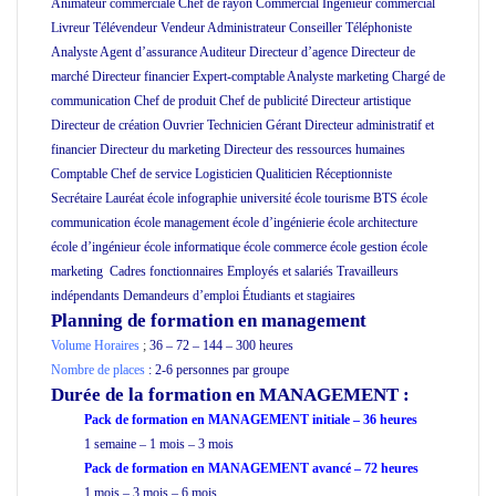
Animateur commerciale Chef de rayon Commercial Ingénieur commercial
Livreur Télévendeur Vendeur Administrateur Conseiller Téléphoniste
Analyste Agent d’assurance Auditeur Directeur d’agence Directeur de
marché Directeur financier Expert-comptable Analyste marketing Chargé de
communication Chef de produit Chef de publicité Directeur artistique
Directeur de création Ouvrier Technicien Gérant Directeur administratif et
financier Directeur du marketing Directeur des ressources humaines
Comptable Chef de service Logisticien Qualiticien Réceptionniste
Secrétaire
Lauréat école infographie université école tourisme BTS école
communication école management école d’ingénierie école architecture
école d’ingénieur école informatique école commerce école gestion école
marketing Cadres fonctionnaires Employés et salariés Travailleurs
indépendants Demandeurs d’emploi Étudiants et stagiaires
Planning de formation en management
Volume Horaires
;
36 – 72 – 144 – 300 heures
Nombre de places
: 2-6 personnes par groupe
Durée de la formation
en MANAGEMENT :
Pack de formation en MANAGEMENT initiale – 36 heures
1 semaine – 1 mois – 3 mois
Pack de formation en MANAGEMENT avancé – 72 heures
1 mois – 3 mois – 6 mois