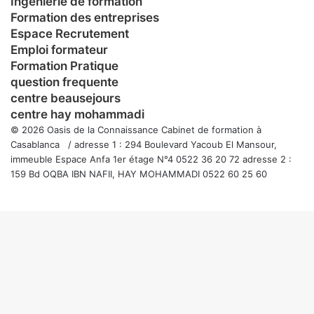
Ingénierie de formation
Formation des entreprises
Espace Recrutement
Emploi formateur
Formation Pratique
question frequente
centre beausejours
centre hay mohammadi
© 2026 Oasis de la Connaissance Cabinet de formation à
Casablanca / adresse 1 : 294 Boulevard Yacoub El Mansour,
immeuble Espace Anfa 1er étage N°4 0522 36 20 72 adresse 2 :
159 Bd OQBA IBN NAFII, HAY MOHAMMADI 0522 60 25 60
Facebook
Twitter
WhatsApp
Telegram
Viber
Bouton
retour
en
haut
de
la
page