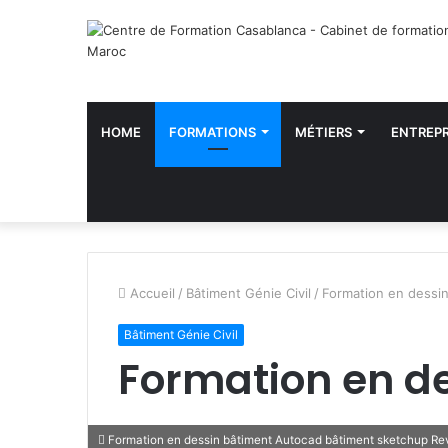
HOME
FORMATIONS
MÉTIERS
ENTREPR
Accueil
/
Bâtiment Génie Civil
/
Formation en dessi
Bâtiment Génie Civil
Formation en d
Formation en dessin bâtiment Autocad bâtiment sketchup Revi