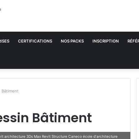
ISES
CERTIFICATIONS
NOS PACKS
INSCRIPTION
RÉFÉ
n Bâtiment
essin Bâtiment
t architecture 3Ds Max Revit Structure Caneco école d'architecture