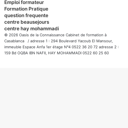
Emploi formateur
Formation Pratique
question frequente
centre beausejours
centre hay mohammadi
© 2026 Oasis de la Connaissance Cabinet de formation à
Casablanca / adresse 1 : 294 Boulevard Yacoub El Mansour,
immeuble Espace Anfa 1er étage N°4 0522 36 20 72 adresse 2 :
159 Bd OQBA IBN NAFII, HAY MOHAMMADI 0522 60 25 60
Facebook
Twitter
WhatsApp
Telegram
Viber
Bouton
retour
en
haut
de
la
page