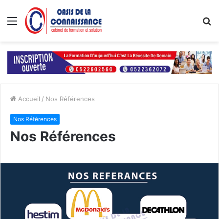
Menu
R
Accueil
/
Nos Références
Nos Références
Nos Références