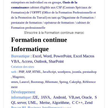
entreprises en individuel ou en groupe,
Oasis de la
connaissance
cabinet éligible aux CSF (Contrats Spéciaux de
Formation) de l’OFPPT (Office de la Formation Professionnelle et
de la Promotion du Travail) en tant qu’Organisme de Formation /
prestataire de formation / opérateur de formation / cabinet de
Formation professionnelle
S’inscrire à la Formation continue maroc
Formation continue
Informatique
Formation continue Maroc
Bureautique
:
Excel
,
Word
,
PowerPoint
,
Excel Macros
VBA
,
Access
,
Outlook
,
SharPoint
Création des sites
web
:
PHP
,
ASP
,
HTML
,
JavaScript
,
wordpress
,
joomla
,
prestashop
,
Magento
,
struts,
Laravel
,
Bootstrap
,
Hibernate
,
Spring
,
Cakephp
,
Référence
ment
Développement
informatique
:
J2E
,
JAVA
,
Android
,
VB,net
,
Oracle
,
S
QL server
,
UML
,
Merise
,
Algorithme
,
C C++
,
Zend
Power BI
,
Business Intelligence