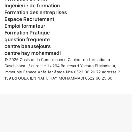
Ingénierie de formation
Formation des entreprises
Espace Recrutement
Emploi formateur
Formation Pratique
question frequente
centre beausejours
centre hay mohammadi
© 2026 Oasis de la Connaissance Cabinet de formation à
Casablanca / adresse 1 : 294 Boulevard Yacoub El Mansour,
immeuble Espace Anfa 1er étage N°4 0522 36 20 72 adresse 2 :
159 Bd OQBA IBN NAFII, HAY MOHAMMADI 0522 60 25 60
Facebook
Twitter
WhatsApp
Telegram
Viber
Bouton
retour
en
haut
de
la
page