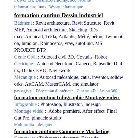
Sécurité
informatique
,
linux
,
Réseau informatique
formation continu Dessin industrie
l
Bâtiment
:
Revit architecture
,
Revit Structure
,
Revit
MEP
,
Autocad
architecture
,
Sketchup
,
3Ds
max
,
Archicad
,
Tekla
,
Artlantis
,
Métré
,
béton
,
Twinmoti
on
,
lumoion
,
Rhinoceros
,
vray
,
autofluid
,
MS
PROJECT BTP
Génie Civil
:
Autocad civil
3D,
Covadis
,
Robot
électrique
:
Autocad électrique
,
Caneco
,
Rapsodie
,
Dial
ux,
Dialux EVO,
Naviswork
Mécanique
:
Autocad mécanique
,
catia
,
inventor
,
solidw
orks
,
ArtCAM
,
MasterCAM
,
cnc simulator
paysagiste
–
Décoration d’intérieur
–
Cinéma 4D
–
fusion 360
formation continu Infographie Montage vidéo
Infographie
:
Photoshop
,
Illustrator
,
Indesign
Montage vidéo
:
Adobe première
,
After effect
,
Final
Cut Pro
,
pinnacle studio
Multimédia
–
designer
formation continue Commerce Marketing