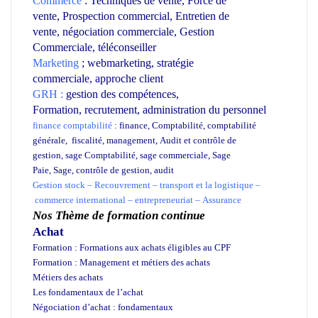
Commerce
:
Techniques de vente
,
Force de
vente
,
Prospection commercial
,
Entretien de
vente
,
négociation commerciale
,
Gestion
Commerciale
,
téléconseiller
Marketing
;
webmarketing
,
stratégie
commerciale
,
approche client
GRH
:
gestion des compétences,
Formation, recrutement,
administration du personnel
finance comptabilité
:
finance
,
Comptabilité
,
comptabilité
générale
,
fiscalité
,
management
,
Audit et contrôle de
gestion
,
sage Comptabilité,
sage commerciale
,
Sage
Paie
,
Sage
,
contrôle de gestion
,
audit
Gestion stock
–
Recouvrement
–
transport
et la logistique
–
commerce international
–
entrepreneuriat
–
Assurance
Nos Thème de formation continue
Achat
Formation : Formations aux achats éligibles au CPF
Formation : Management et métiers des achats
Métiers des achats
Les fondamentaux de l’achat
Négociation d’achat : fondamentaux