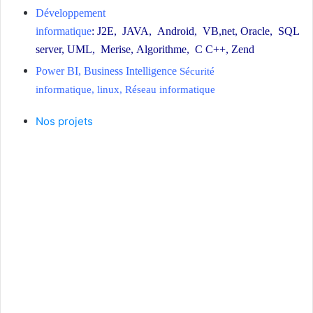
Développement
informatique
:
J2E
,
JAVA
,
Android
,
VB,net
,
Oracle
,
SQL
server
,
UML
,
Merise
,
Algorithme
,
C C++
,
Zend
Power BI
,
Business Intelligence
Sécurité
informatique
,
linux
,
Réseau informatique
Nos projets
agence web casa, création site web casa, entreprise informatique casa, Création Site Web
E-Commerce casa, agence de communication Casa, agence de communication digitale
Casa, société de développement informatique casa, agence développement web casa,
agence web digital casa, agence marketing Casablanca, agence webmarketing casa, société
de création site web casa, agence web Maroc, création site web Maroc, entreprise
informatique Maroc, Création Site Web E-Commerce Maroc, agence de communication
Maroc, agence de communication digitale Maroc, société de développement informatique
Maroc, agence développement web Maroc, agence web digital Maroc, agence
webmarketing Maroc, societe de creation site web Maroc