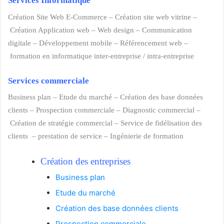
Services Informatique
entreprise développement web Maroc
Création Site Web E-Commerc
e
–
Création site web vitrine
–
Création Application web
–
Web design
–
Communication
digitale
–
Développement mobile
–
Référencement web
–
formation en informatique inter-entreprise / intra-entreprise
Services commerciale
agence de développement web casa
Business plan
–
Etude du marché –
Création des base données
clients –
Prospection commerciale
–
Diagnostic commercial
–
Création de stratégie commercial
–
Service de fidélisation des
clients
–
prestation de service
–
Ingénierie de formation
Création des entreprises
Business plan
Etude du marché
Création des base données clients
Prospection commerciale