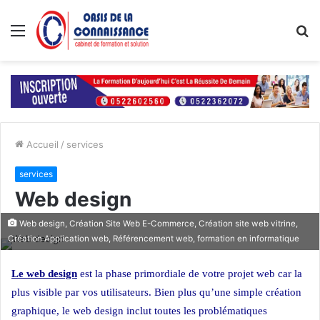
Menu
R
Accueil
/
services
services
Web design
Web design, Création Site Web E-Commerce, Création site web vitrine,
Création Application web, Référencement web, formation en informatique
Le web design
est la phase primordiale de votre projet web car la
plus visible par vos utilisateurs. Bien plus qu’une simple création
graphique, le web design inclut toutes les problématiques