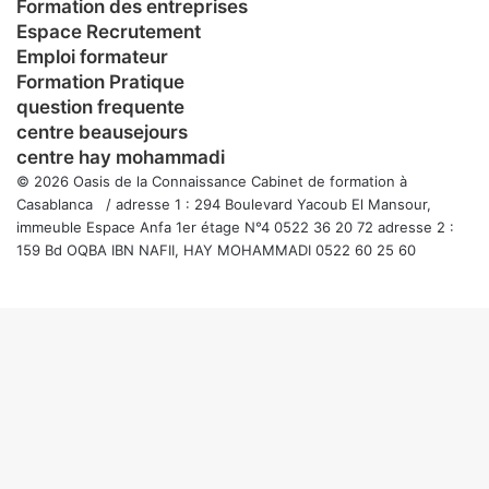
Formation des entreprises
Espace Recrutement
Emploi formateur
Formation Pratique
question frequente
centre beausejours
centre hay mohammadi
© 2026 Oasis de la Connaissance Cabinet de formation à
Casablanca / adresse 1 : 294 Boulevard Yacoub El Mansour,
immeuble Espace Anfa 1er étage N°4 0522 36 20 72 adresse 2 :
159 Bd OQBA IBN NAFII, HAY MOHAMMADI 0522 60 25 60
Facebook
Twitter
WhatsApp
Telegram
Viber
Bouton
retour
en
haut
de
la
page