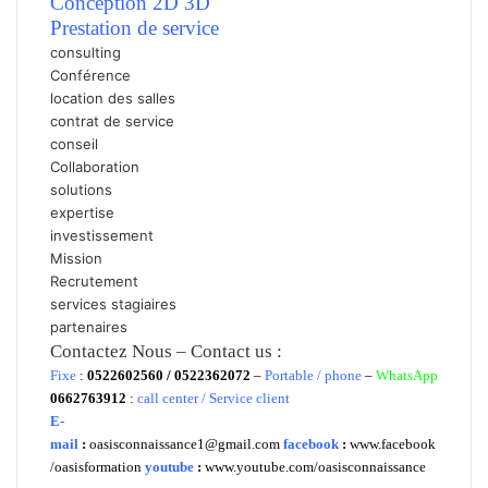
Conception 2D 3D
P
restation de service
consulting
Conférence
location des salles
contrat de service
conseil
Collaboration
solutions
expertise
investissement
Mission
Recrutement
services stagiaires
partenaires
Contactez Nous – Contact us :
Fixe
:
0522602560 / 0522362072
–
Portable / phone
–
WhatsApp
0662763912
:
call center / Service client
E-
mail
:
oasisconnaissance1@gmail.com
facebook
:
www.facebook
/oasisformation
youtube
:
www.youtube.com/oasisconnaissance