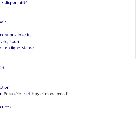
 / disponibilité
soin
ment aux inscrits
vier, souri
on en ligne Maroc
00H
iption
on
Beauséjour
et
Hay el mohammadi
éances