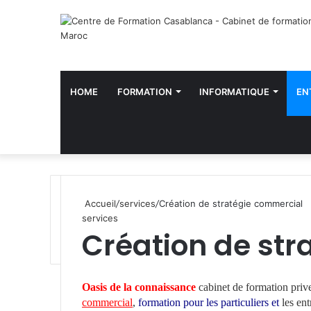
HOME
FORMATION
INFORMATIQUE
EN
Accueil
/
services
/
Création de stratégie commercial
services
Création de str
W
h
Oasis de la connaissance
cabinet de formation priv
a
commercial
,
formation pour les particuliers et
les ent