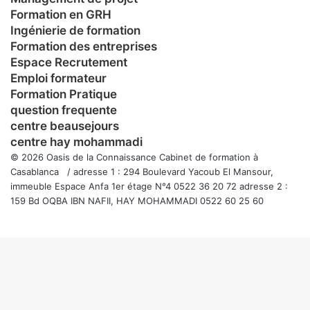
Formation en GRH
Ingénierie de formation
Formation des entreprises
Espace Recrutement
Emploi formateur
Formation Pratique
question frequente
centre beausejours
centre hay mohammadi
© 2026 Oasis de la Connaissance Cabinet de formation à
Casablanca / adresse 1 : 294 Boulevard Yacoub El Mansour,
immeuble Espace Anfa 1er étage N°4 0522 36 20 72 adresse 2 :
159 Bd OQBA IBN NAFII, HAY MOHAMMADI 0522 60 25 60
Facebook
Twitter
WhatsApp
Telegram
Viber
Bouton
retour
en
haut
de
la