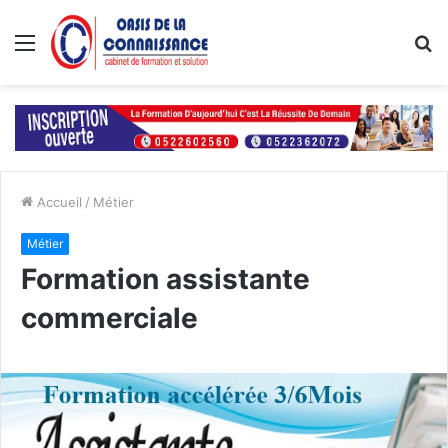
Menu
R
Accueil
/
Métier
Métier
Formation assistante
commerciale