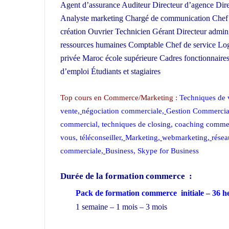
Agent d’assurance Auditeur Directeur d’agence Dire
Analyste marketing Chargé de communication Chef de
création Ouvrier Technicien Gérant Directeur adminis
ressources humaines Comptable Chef de service Logis
privée Maroc école supérieure Cadres fonctionnaire
d’emploi Étudiants et stagiaires
Formation en comm
Top cours en Commerce/Marketing :
Techniques de 
vente
,
négociation commerciale
,
Gestion Commercia
commercial
,
techniques de closing
,
coaching commer
vous
,
téléconseiller
,
Marketing
,
webmarketing
,
résea
commerciale
,
Business
,
Skype for Business
Durée de la formation
commerce :
Pack de formation commerce initiale – 36 
1 semaine – 1 mois – 3 mois