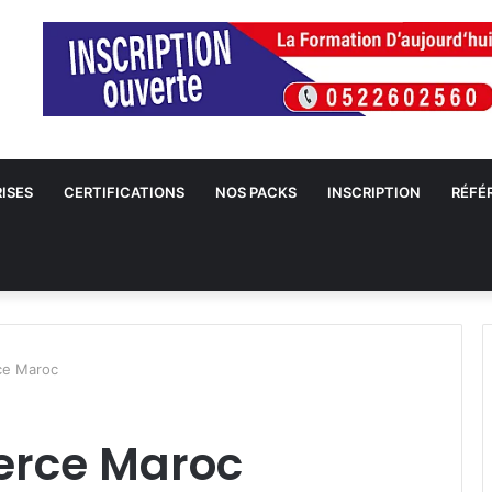
ISES
CERTIFICATIONS
NOS PACKS
INSCRIPTION
RÉFÉ
ce Maroc
erce Maroc