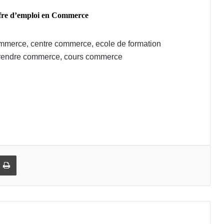
ffre d’emploi en Commerce
ommerce, centre commerce, ecole de formation
prendre commerce, cours commerce
rs commerce marrakech, Formation professionnelle
adida, ecole privée commerce mohammedia,
rticuliers commerce Casablanca, Cours du soir
Imprimer