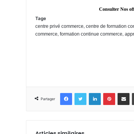
Consulter Nos o
Tage
centre privé commerce, centre de formation c
commerce, formation continue commerce, ap
Prix de formation commerce, cours du jou
commerce berrechid, ecole commerce el j
Formation privée commerce Rabat, cours pa
commerce
Facebook
Twitter
Linkedin
Pinterest
Partager par email
Partager
Articles similaires