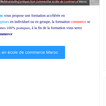
 Webmarketing prospection commercial école de commerce Maroc
oc
vous propose une formation accélérée en
eprises
en individuel ou en groupe, la formation
commerce
se
, à la fin de la formation vous serez
ammes 100% pratiques
commerce
école de commerce Maroc
ion en école de commerce Maroc