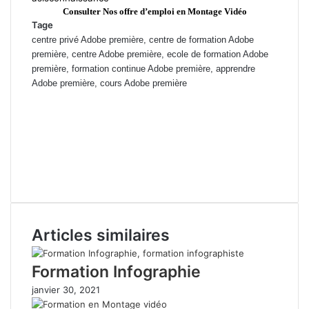
Consulter Nos offre d’emploi en Montage Vidéo
Tage
centre privé Adobe première, centre de formation Adobe
première, centre Adobe première, ecole de formation Adobe
première, formation continue Adobe première, apprendre
Adobe première, cours Adobe première
Prix de formation Adobe première , cours du jours Adobe première
marrakech, Formation professionnelle Adobe première berrechid,
ecole Adobe première el jadida, ecole privée Adobe première
mohammedia, Formation privée Adobe première Rabat, cours
particuliers Adobe première Casablanca, Cours du soir Adobe
première
Articles similaires
Formation Infographie
janvier 30, 2021