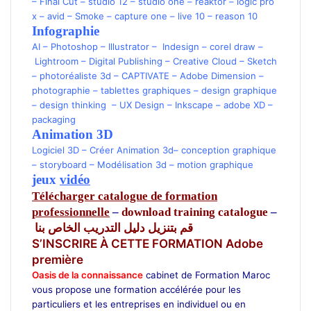
–
Final Cut
–
studio 12
–
studio one
–
reaktor
–
logic pro
x
–
avid
–
Smoke
–
capture one
–
live 10
–
reason 10
Infographie
AI
–
Photoshop
–
Illustrator
–
Indesign –
corel draw
–
Lightroom
–
Digital Publishing
–
Creative Cloud –
Sketch
–
photoréaliste 3d
–
CAPTIVATE
–
Adobe Dimension
–
photographie
–
tablettes graphiques
–
design graphique
–
design thinking
–
UX Design
–
Inkscape
–
adobe XD
–
packaging
Animation 3D
Logiciel 3D
–
Créer Animation 3d
–
conception graphique
–
storyboard
–
Modélisation 3d
–
motion graphique
jeux
vidéo
Télécharger catalogue de formation
professionnelle
–
download training catalogue
–
قم بتنزيل دليل التدريب الخاص بنا
S’INSCRIRE À CETTE FORMATION Adobe
première
Oasis de la connaissance
cabinet de Formation Maroc
vous propose une formation accélérée pour les
particuliers et les entreprises en individuel ou en