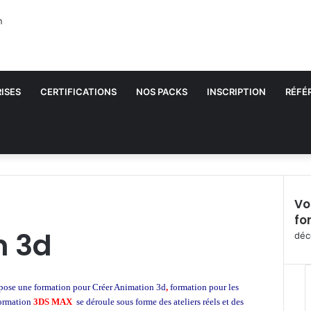
ISES
CERTIFICATIONS
NOS PACKS
INSCRIPTION
RÉFÉ
Vo
fo
F
n 3d
e
déc
r
m
e
pose une formation pour Créer Animation 3d
,
formation pour les
r
formation
3DS MAX
se déroule sous forme des ateliers réels et des