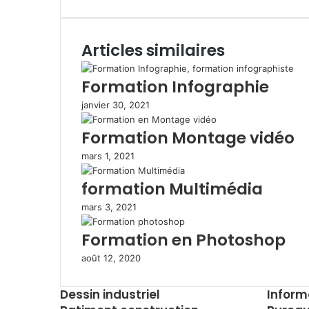
t
a
w
i
i
h
a
m
s
c
i
n
n
a
r
p
A
e
t
k
t
t
t
r
Articles similaires
p
b
t
e
e
s
a
i
p
o
e
d
r
A
g
m
o
r
i
e
p
e
e
Formation Infographie
k
n
s
p
r
r
janvier 30, 2021
t
p
a
Formation Montage vidéo
r
e
mars 1, 2021
m
a
formation Multimédia
i
l
mars 3, 2021
Formation en Photoshop
août 12, 2020
Dessin industriel
Inform