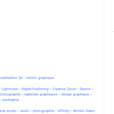
odélisation 3d
–
motion graphique
–
Lightroom
–
Digital Publishing
–
Creative Cloud –
Sketch
–
photographie
–
tablettes graphiques
–
design graphique
–
–
packaging
acle studio
–
audio
–
photographie –
Affinity
–
Motion Video