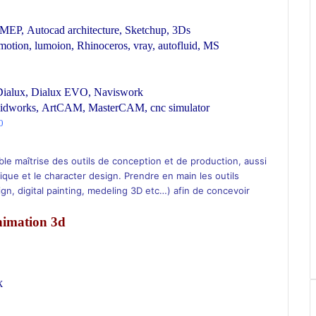
 MEP
,
Autocad
architecture
,
Sketchup
,
3Ds
motion
,
lumoion
,
Rhinoceros
,
vray
,
autofluid
,
MS
ialux,
Dialux EVO,
Naviswork
lidworks
,
ArtCAM
,
MasterCAM
,
cnc simulator
0
le maîtrise des outils de conception et de production, aussi
tique et le character design. Prendre en main les outils
gn, digital painting, medeling 3D etc…) afin de concevoir
nimation 3d
X