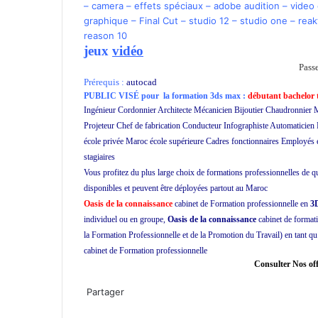
–
camera
–
effets spéciaux
–
adobe audition
–
video
graphique
–
Final Cut
–
studio 12
–
studio one
–
reak
reason 10
jeux
vidéo
Pass
Prérequis :
autocad
PUBLIC VISÉ pour
la formation 3ds max :
débutant bachelor t
Ingénieur Cordonnier Architecte Mécanicien Bijoutier Chaudronnier M
Projeteur Chef de fabrication Conducteur Infographiste Automaticien
école privée Maroc école supérieure Cadres fonctionnaires Employés e
stagiaires
Vous profitez du plus large choix de formations professionnelles de q
disponibles et peuvent être déployées partout au Maroc
Oasis de la connaissance
cabinet de Formation professionnelle en
3
individuel ou en groupe,
Oasis de la connaissance
cabinet de format
la Formation Professionnelle et de la Promotion du Travail) en tant qu
cabinet de Formation professionnelle
ecole privée cours particuliers e
Consulter Nos off
W
h
Partager
a
F
T
L
P
W
P
I