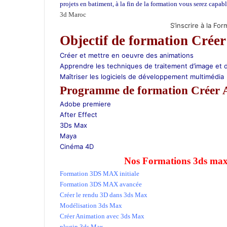
t
projets en batiment, à la fin de la formation vous serez capa
s
3d Maroc
Créer Animation 3d
A
S’inscrire à la Fo
p
Objectif de formation Crée
p
Créer et mettre en oeuvre des animations
Apprendre les techniques de traitement d’image et 
Maîtriser les logiciels de développement multimédia
Programme de formation Créer 
Adobe premiere
After Effect
3Ds Max
Maya
Cinéma 4D
Nos Formations 3ds max
Formation 3DS MAX initiale
Formation 3DS MAX avancée
Créer le rendu 3D dans 3ds Max
Modélisation 3ds Max
Créer Animation avec 3ds Max
plugin 3ds Max