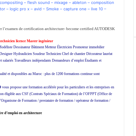
 compositing
–
flesh sound
–
mixage
–
ableton
–
composition
tor
–
logic pro x
–
avid
–
Smoke
–
capture one
–
live 10
–
er l’examen de certification architecture- become certified AUTODESK
echnicien licence Master ingénieur
odéliste Dessinateur Bâtiment Metteur Électricien Promoteur immobilier
 Designer Hydraulicien Soudeur Technicien Chef de chantier Décorateur lauréat
t salariés Travailleurs indépendants Demandeurs d’emploi Étudiants et
ualité et disponibles au Maroc : plus de 1200 formations continue sont
D
vous propose une formation accélérée pour les particuliers et les entreprises en
ion éligible aux CSF (Contrats Spéciaux de Formation) de l’OFPPT (Office de
’Organisme de Formation / prestataire de formation / opérateur de formation /
cole de formation
re d’emploi en architecture