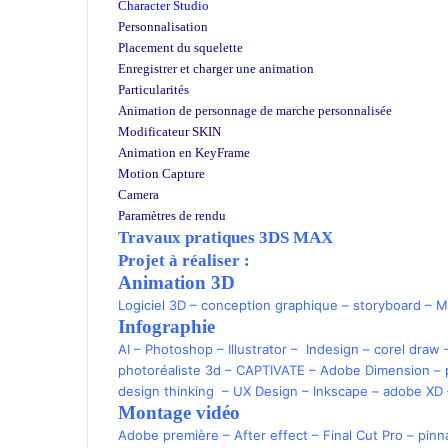
Character Studio
Personnalisation
Placement du squelette
Enregistrer et charger une animation
Particularités
Animation de personnage
de marche
personnalisée
Modificateur SKIN
Animation en KeyFrame
Motion Capture
Camera
Paramètres de rendu
Travaux pratiques 3DS MAX
Projet à réaliser :
Animation 3D
Logiciel 3D
–
conception graphique
–
storyboard
–
M
Infographie
AI
–
Photoshop
–
Illustrator
–
Indesign –
corel draw
photoréaliste 3d
–
CAPTIVATE
–
Adobe Dimension
–
design thinking
–
UX Design
–
Inkscape
–
adobe XD
Montage vidéo
Adobe première
–
After effect
–
Final Cut Pro
–
pinn