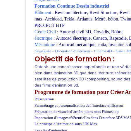
Formation
Continue
Dessin industriel
Bâtiment
:
Revit architecture
,
Revit Structure
,
Revit
max
,
Archicad
,
Tekla
,
Artlantis
,
Métré
,
béton
,
Twin
PROJECT BTP
Génie Civil
:
Autocad civil
3D,
Covadis
,
Robot
électrique
:
Autocad électrique
,
Caneco
,
Rapsodie
,
D
Mécanique
:
Autocad mécanique
,
catia
,
inventor
,
so
paysagiste
–
Décoration d’intérieur
–
Cinéma 4D
–
fusion 36
Objectif de formation :
Obtenir une connaissance approfondie et une véritab
bien dans l’animation 3D que dans l’écriture scénaris
satellites de production 3D (compositing, sound desi
des films d’animation 3d.
Programme de formation pour Créer A
Présentation
Créer Animation 3d
Paramétrage et personnalisation de l’interface utilisateur
Préparation de visuels d’arrière-plans sous Photoshop
Importation d’images référentielles dans l’interface 3DS MA
Le principe d’Animation sous 3DS Max
Créer Animation 3d
Les clés d’animation