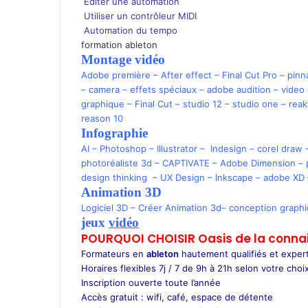
Editer une automation
Utiliser un contrôleur MIDI
Automation du tempo
formation ableton
Montage vidéo
Adobe première
–
After effect
–
Final Cut Pro
–
pinn
–
camera
–
effets spéciaux
–
adobe audition
–
video
graphique
–
Final Cut
–
studio 12
–
studio one
–
reak
reason 10
Infographie
AI
–
Photoshop
–
Illustrator
–
Indesign –
corel draw
photoréaliste 3d
–
CAPTIVATE
–
Adobe Dimension
–
design thinking
–
UX Design
–
Inkscape
–
adobe XD
Animation 3D
Logiciel 3D
–
Créer Animation 3d
–
conception graph
jeux
vidéo
POURQUOI CHOISIR Oasis de la conna
Formateurs en
ableton
hautement qualifiés et exper
Horaires flexibles 7j / 7 de 9h à 21h selon votre choix
Inscription ouverte toute l’année
Accès gratuit : wifi, café, espace de détente