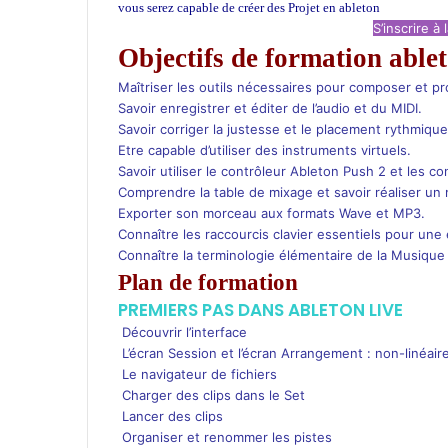
t
vous serez capable de créer des Projet en ableton
s
S’inscrire à
A
Objectifs de formation able
p
Maîtriser les outils nécessaires pour composer et pr
p
Savoir enregistrer et éditer de l’audio et du MIDI.
Savoir corriger la justesse et le placement rythmiqu
Etre capable d’utiliser des instruments virtuels.
Savoir utiliser le contrôleur Ableton Push 2 et les c
Comprendre la table de mixage et savoir réaliser u
Exporter son morceau aux formats Wave et MP3.
C
onnaître les raccourcis clavier essentiels pour une ef
Connaître la terminologie élémentaire de la Musique
Plan de formation
PREMIERS PAS DANS ABLETON LIVE
Découvrir l’interface
L’écran Session et l’écran Arrangement : non-linéaire,
Le navigateur de fichiers
Charger des clips dans le Set
Lancer des clips
Organiser et renommer les pistes