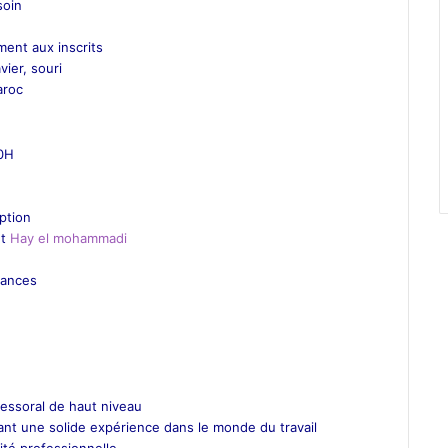
soin
ment aux inscrits
vier, souri
aroc
00H
iption
t
Hay el mohammadi
éances
essoral de haut niveau
nt une solide expérience dans le monde du travail