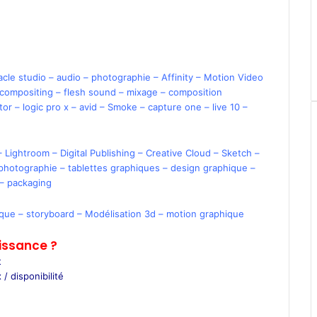
acle studio
–
audio
–
photographie –
Affinity
–
Motion Video
 compositing
–
flesh sound
–
mixage
–
composition
tor
–
logic pro x
–
avid
–
Smoke
–
capture one
–
live 10
–
–
Lightroom
–
Digital Publishing
–
Creative Cloud –
Sketch
–
photographie
–
tablettes graphiques
–
design graphique
–
–
packaging
ique
–
storyboard
–
Modélisation 3d
–
motion graphique
issance ?
t
 / disponibilité