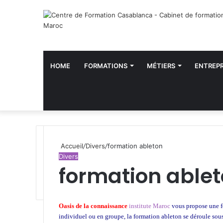
HOME
FORMATIONS
MÉTIERS
ENTREPR
Accueil
/
Divers
/
formation ableton
Divers
formation able
W
h
Oasis de la connaissance
institute Maroc
vous propose une fo
a
individuel ou en groupe, la formation ableton
se déroule sous