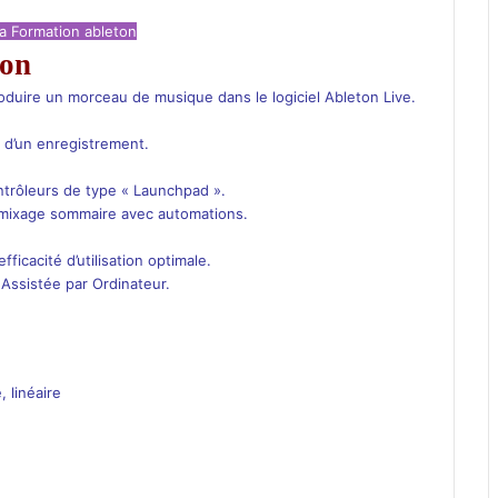
 la Formation ableton
ton
oduire un morceau de musique dans le logiciel Ableton Live.
e d’un enregistrement.
ontrôleurs de type « Launchpad ».
n mixage sommaire avec automations.
ficacité d’utilisation optimale.
 Assistée par Ordinateur.
 linéaire