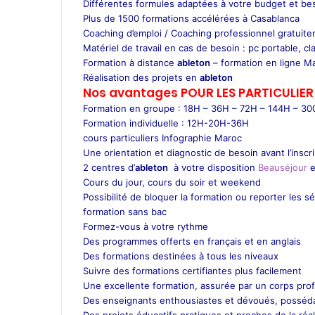
Différentes formules adaptées à votre budget et be
Plus de 1500 formations accélérées à Casablanca
Coaching d’emploi / Coaching professionnel gratuite
Matériel de travail en cas de besoin : pc portable, cla
Formation à distance
ableton
– formation en ligne M
Réalisation des projets en
ableton
Nos avantages POUR LES
PARTICULIER
Formation en groupe : 18H – 36H – 72H – 144H – 3
Formation individuelle : 12H-20H-36H
cours particuliers Infographie Maroc
Une orientation et diagnostic de besoin avant l’inscr
2 centres d’
ableton
à votre disposition
Beauséjour
e
Cours du jour, cours du soir et weekend
Possibilité de bloquer la formation ou reporter les s
formation sans bac
Formez-vous à votre rythme
Des programmes offerts en français et en anglais
Des formations destinées à tous les niveaux
Suivre des formations certifiantes plus facilement
Une excellente formation, assurée par un corps prof
Des enseignants enthousiastes et dévoués, posséda