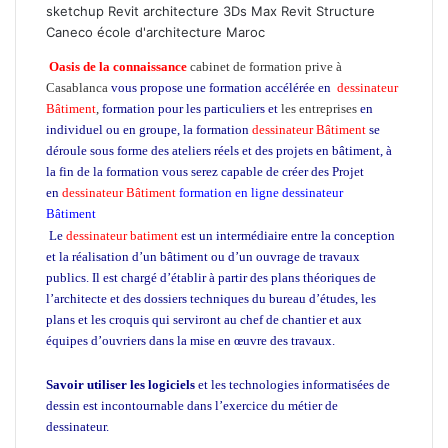
sketchup Revit architecture 3Ds Max Revit Structure
Caneco école d'architecture Maroc
Oasis de la connaissance
cabinet de formation prive à
Casablanca
vous propose une formation accélérée en
dessinateur
Bâtiment
,
formation pour les particuliers et
les entreprises
en
individuel ou en groupe, la formation
dessinateur Bâtiment
se
déroule sous forme des ateliers réels et des projets en bâtiment, à
la fin de la formation vous serez capable de créer des Projet
en
dessinateur Bâtiment
formation en ligne dessinateur
Bâtiment
formation dessinateur batiment
Le
dessinateur batiment
est un intermédiaire entre la conception
et la réalisation d’un bâtiment ou d’un ouvrage de travaux
publics. Il est chargé d’établir à partir des plans théoriques de
l’architecte et des dossiers techniques du bureau d’études, les
plans et les croquis qui serviront au chef de chantier et aux
équipes d’ouvriers dans la mise en œuvre des travaux.
formation
dessinateur bâtiment
Savoir utiliser les logiciels
et les technologies informatisées de
dessin est incontournable dans l’exercice du métier de
dessinateur.
formation dessinateur Bâtiment
formation dessinateur