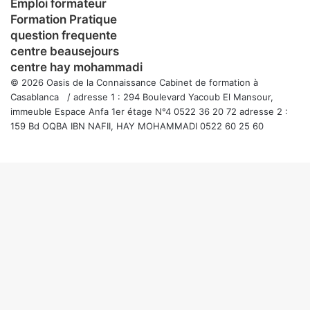
Emploi formateur
Formation Pratique
question frequente
centre beausejours
centre hay mohammadi
© 2026 Oasis de la Connaissance Cabinet de formation à
Casablanca / adresse 1 : 294 Boulevard Yacoub El Mansour,
immeuble Espace Anfa 1er étage N°4 0522 36 20 72 adresse 2 :
159 Bd OQBA IBN NAFII, HAY MOHAMMADI 0522 60 25 60
Facebook
Twitter
WhatsApp
Telegram
Viber
Bouton
retour
en
haut
de
la
page