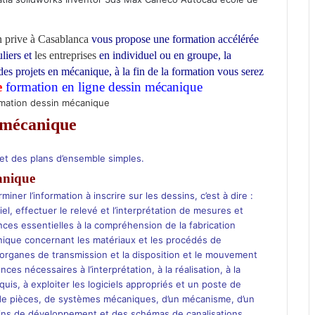
n prive à Casablanca
vous propose une formation accélérée
uliers et
les entreprises
en individuel ou en groupe, la
 des projets en mécanique, à la fin de la formation vous serez
e
formation en ligne dessin mécanique
ormation dessin mécanique
n mécanique
 et des plans d’ensemble simples.
anique
r l’information à inscrire sur les dessins, c’est à dire :
l, effectuer le relevé et l’interprétation de mesures et
es essentielles à la compréhension de la fabrication
hnique concernant les matériaux et les procédés de
 organes de transmission et la disposition et le mouvement
 nécessaires à l’interprétation, à la réalisation, à la
uis, à exploiter les logiciels appropriés et un poste de
il de pièces, de systèmes mécaniques, d’un mécanisme, d’un
sins de développement et des schémas de canalisations