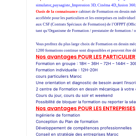
simulator
,
paysagiste
,
Impression 3D,
Cinéma 4D
,
fusion 360
Oasis de la connaissance
cabinet de Formation en dessin mé
accélérée pour les particuliers et les entreprises en individue
aux CSF (Contrats Spéciaux de Formation) de l’OFPPT (Office
tant qu’Organisme de Formation / prestataire de formation / 
privée à Casablanca
Vous profitez du plus large choix de Formation en dessin méc
1200 formations continue sont disponibles et peuvent être d
Nos avantages POUR LES
PARTICULIER
Formation en groupe : 18H – 36H – 72H – 144H – 3
Formation individuelle : 12H-20H
cours particuliers Maroc
Une orientation et diagnostic de besoin avant l’inscr
2 centre de Formation en dessin mécanique à votre
Cours du jour, cours du soir et weekend
Possibilité de bloquer la formation ou reporter la sé
Nos avantages POUR LES ENTREPRISES
Ingénierie de formation
Conception du Plan de formation
Développement de compétences professionnelles
Conseil en stratégie des entreprises Maroc