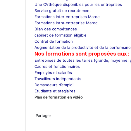
Une CVthèque disponibles pour les entreprises
Service gratuit de recrutement
Maroc
Formations Inter-entreprises Maroc
Formations Intra-entreprise Maroc
Bilan des compétences
cabinet de formation éligible
Contrat de formation
Augmentation de la productivité et de la performance
Nos formations sont proposées aux :
Entreprises de toutes les tailles (grande, moyenne, p
Cadres et fonctionnaires
Employés et salariés
Travailleurs indépendants
Demandeurs d’emploi
Étudiants et stagiaires
Plan de formation en vidéo
WhatsApp
Partager
Facebook
Twitter
Linkedin
Pinterest
WhatsApp
Partager
Imprimer
par