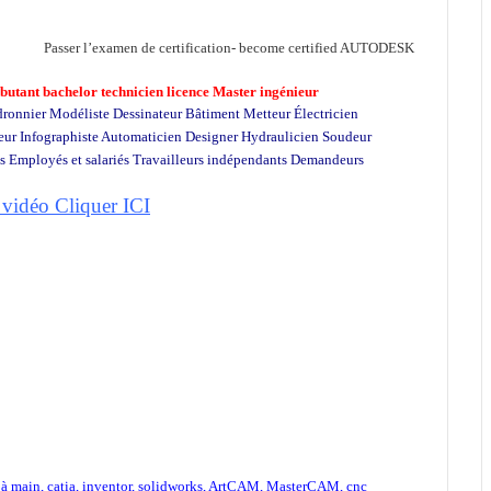
Passer l’examen de certification- become certified AUTODESK
butant bachelor technicien licence Master ingénieur
ronnier Modéliste Dessinateur Bâtiment Metteur Électricien
eur Infographiste Automaticien Designer Hydraulicien Soudeur
es Employés et salariés Travailleurs indépendants Demandeurs
 vidéo Cliquer ICI
 à main
,
catia
,
inventor
,
solidworks
,
ArtCAM
,
MasterCAM
,
cnc