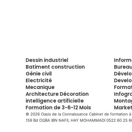
Dessin industriel
Inform
Batiment construction
Bureau
Génie civil
Dével
Electricité
Develo
Mecanique
Forma
Architecture Décoration
Infogr
intelligence artificielle
Montag
Formation de 3-6-12 Mois
Market
© 2026 Oasis de la Connaissance Cabinet de formation à
159 Bd OQBA IBN NAFII, HAY MOHAMMADI 0522 60 25 6
Facebook
Twitter
WhatsApp
Telegram
Viber