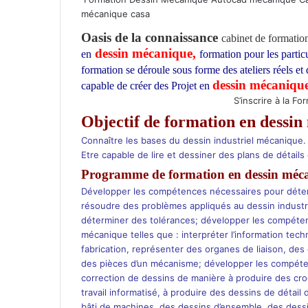
mécanique casa
Oasis de la connaissance
cabinet de formatio
dessin mécanique,
en
formation pour les partic
formation
se déroule sous forme des ateliers réels et
dessin mécaniqu
capable de créer des Projet en
S’inscrire à la F
Objectif de formation en dessi
Connaître les bases du dessin industriel mécanique.
Etre capable de lire et dessiner des plans de détails
Programme de formation en dessin méc
Développer les compétences nécessaires pour détermine
résoudre des problèmes appliqués au dessin industrie
déterminer des tolérances; développer les compétenc
mécanique telles que : interpréter l’information tec
fabrication, représenter des organes de liaison, des
des pièces d’un mécanisme; développer les compétences
correction de dessins de manière à produire des croq
travail informatisé, à produire des dessins de déta
bâti de machines, des dessins d’ensemble, des des