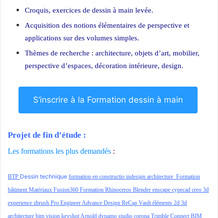
Croquis, exercices de dessin à main levée.
Acquisition des notions élémentaires de perspective et
applications sur des volumes simples.
Thèmes de recherche : architecture, objets d’art, mobilier,
perspective d’espaces, décoration intérieure, design.
S’inscrire à la Formation dessin à main
Projet de fin d’étude :
Les formations les plus demandés
:
Dessin technique
BTP
formation en constructio
indesign architecture
Formation
bâtiment
Matériaux
Fusion360
Formation Rhinoceros
Blender
enscape
cypecad
creo
3d
experience
zbrush
Pro Engineer
Advance Design
ReCap
Vault
éléments 2d
3d
architecture
bim vision
keyshot
Arnold
dynamo studio
corona
Trimble Connect
BIM