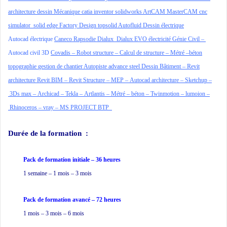
architecture
dessin Mécanique
catia
inventor
solidworks
ArtCAM
MasterCAM
cnc
simulator
solid edge
Factory Design
topsolid
Autofluid
Dessin électrique
Autocad électrique
Caneco
Rapsodie
Dialux
Dialux EVO
électricité
Génie Civil
–
Autocad civil 3D
Covadis –
Robot structure –
Calcul de structure –
Métré –
béton
topographie
gestion de chantier
Autopiste
advance steel
Dessin Bâtiment –
Revit
architecture
Revit BIM
–
Revit Structure
–
MEP –
Autocad
architecture –
Sketchup –
3Ds max –
Archicad –
Tekla –
Artlantis –
Métré –
béton –
Twinmotion –
lumoion –
Rhinoceros –
vray –
MS PROJECT BTP
Durée de la formation
:
Pack de formation
initiale – 36 heures
1 semaine – 1 mois – 3 mois
Pack de formation avancé – 72 heures
1 mois – 3 mois – 6 mois