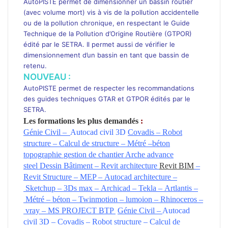
AutoPISTE permet de dimensionner un bassin routier
(avec volume mort) vis à vis de la pollution accidentelle
ou de la pollution chronique, en respectant le Guide
Technique de la Pollution d’Origine Routière (GTPOR)
édité par le SETRA. Il permet aussi de vérifier le
dimensionnement d’un bassin en tant que bassin de
retenu.
NOUVEAU :
AutoPISTE permet de respecter les recommandations
des guides techniques GTAR et GTPOR édités par le
SETRA.
Les formations les plus demandés
:
Génie Civil
–
Autocad civil 3D
Covadis –
Robot
structure –
Calcul de structure –
Métré –
béton
topographie
gestion de chantier
Arche
advance
steel
Dessin Bâtiment –
Revit architecture
Revit BIM
–
Revit Structure
–
MEP –
Autocad
architecture –
Sketchup –
3Ds max –
Archicad –
Tekla –
Artlantis –
Métré –
béton –
Twinmotion –
lumoion –
Rhinoceros –
vray –
MS PROJECT BTP
Génie Civil
–
Autocad
civil 3D –
Covadis –
Robot structure –
Calcul de