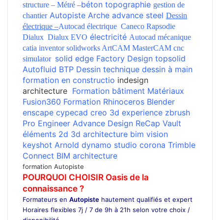
béton
topographie
structure –
Métré –
gestion de
Autopiste
Arche
advance steel
chantier
Dessin
électrique
–
Autocad électrique
Caneco
Rapsodie
électricité
Dialux
Dialux EVO
Autocad mécanique
catia
inventor
solidworks
ArtCAM
MasterCAM
cnc
solid edge
Factory Design
topsolid
simulator
Autofluid
BTP
Dessin technique
dessin à main
formation en constructio
indesign
architecture
Formation bâtiment
Matériaux
Fusion360
Formation Rhinoceros
Blender
enscape
cypecad
creo
3d experience
zbrush
Pro Engineer
Advance Design
ReCap
Vault
éléments 2d
3d architecture
bim vision
keyshot
Arnold
dynamo studio
corona
Trimble
Connect
BIM architecture
formation Autopiste
POURQUOI CHOISIR Oasis de la
connaissance ?
Formateurs en
Autopiste
hautement qualifiés et expert
Horaires flexibles 7j / 7 de 9h à 21h selon votre choix /
disponibilité