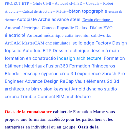
PROJECT BTP
–
Génie Civil
–
Autocad civil 3D –
Covadis –
Robot
béton
topographie
structure –
Calcul de structure –
Métré –
gestion de
Autopiste
Arche
advance steel
Dessin électrique
–
chantier
Autocad électrique
Caneco
Rapsodie
Dialux
Dialux EVO
électricité
Autocad mécanique
catia
inventor
solidworks
solid edge
Factory Design
ArtCAM
MasterCAM
cnc simulator
topsolid
Autofluid
BTP
Dessin technique
dessin à main
formation en constructio
indesign architecture
Formation
bâtiment
Matériaux
Fusion360
Formation Rhinoceros
Blender
enscape
cypecad
creo
3d experience
zbrush
Pro
Engineer
Advance Design
ReCap
Vault
éléments 2d
3d
architecture
bim vision
keyshot
Arnold
dynamo studio
corona
Trimble Connect
BIM architecture
Oasis de la connaissance
cabinet de Formation Maroc vous
propose une formation accélérée pour les particuliers et les
entreprises en individuel ou en groupe,
Oasis de la