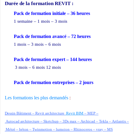
Durée de la formation
REVIT :
Pack de formation initiale – 36 heures
1 semaine – 1 mois – 3 mois
Pack de formation avancé – 72 heures
1 mois – 3 mois – 6 mois
Pack de formation expert – 144 heures
3 mois – 6 mois 12 mois
Pack de formation
entreprises
– 2 jours
Les formations les plus demandés
:
Dessin Bâtiment –
Revit architecture
Revit BIM
–
MEP –
Autocad
architecture –
Sketchup –
3Ds max –
Archicad –
Tekla –
Artlantis –
Métré –
béton –
Twinmotion –
lumoion –
Rhinoceros –
vray –
MS