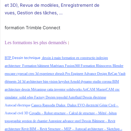
et 3D), Revue de modèles, Enregistrement de
vues, Gestion des tâches, …
formation Trimble Connect
Les formations les plus demandés
:
Dessin technique
BTP
dessin à main
formation en constructio
indesign
architecture
Formation bâtiment
Matériaux
Fusion360
Formation Rhinoceros
Blender
enscape
cypecad
creo
3d experience
zbrush
Pro Engineer
Advance Design
ReCap
Vault
éléments 2d
3d architecture
bim vision
keyshot
Arnold
dynamo studio
corona
BIM
architecture
dessin Mécanique
catia
inventor
solidworks
ArtCAM
MasterCAM
cnc
simulator
solid edge
Factory Design
topsolid
Autofluid
Dessin électrique
Autocad électrique
Caneco
Rapsodie
Dialux
Dialux EVO
électricité
Génie Civil
–
Autocad civil 3D
Covadis –
Robot structure –
Calcul de structure –
Métré –
béton
topographie
gestion de chantier
Autopiste
advance steel
Dessin Bâtiment –
Revit
architecture
Revit BIM
–
Revit Structure
–
MEP –
Autocad
architecture –
Sketchup –