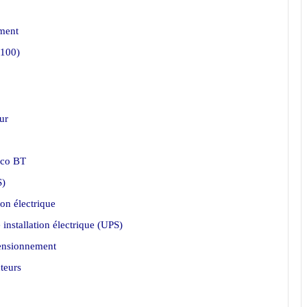
ement
-100)
ur
eco BT
S)
on électrique
installation électrique (UPS)
mensionnement
teurs