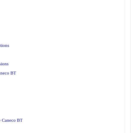
tions
sions
aneco BT
de Caneco BT