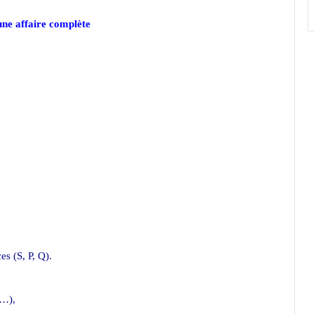
une affaire complète
es (S, P, Q).
,…),