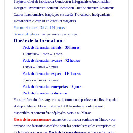
Projeteur Chef de fabrication Conducteur Infographiste Automaticien
Designer Hydraulicien Soudeur Technicien Chef de chantier Décorateur
Cadres fonctionnaires Employés et salariés Travailleurs indépendants
Demandeurs d’emploi Étudiants et stagiaires
Volume Horaires ;
36-72-144 heures
Nombre de places
: 2-6 personnes par groupe
Durée de la formation
:
Pack de formation initiale – 36 heures
1 semaine – 1 mois – 3 mois
Pack de formation avancé – 72 heures
1 mois – 3 mois – 6 mois
Pack de formation expert – 144 heures
3 mois – 6 mois 12 mois
Pack de formation
entreprises
– 2 jours
Pack de formation à distance
Vous profitez du plus large choix de formations professionnelles de qualité
et disponibles au Maroc : plus de 1200 formations continue sont
disponibles et peuvent être déployées partout au Maroc
Oasis de la connaissance
cabinet de Formation continue au Maroc vous
propose une formation accélérée pour les particuliers et les entreprises en
individuel ou en groupe,
Oasis de la connaissance
cabinet de formation