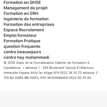
Formation en QHSE
Management de projet
Formation en GRH
Ingénierie de formation
Formation des entreprises
Espace Recrutement
Emploi formateur
Formation Pratique
question frequente
centre beausejours
centre hay mohammadi
© 2026 Oasis de la Connaissance Cabinet de formation à
Casablanca / adresse 1 : 294 Boulevard Yacoub El Mansour,
immeuble Espace Anfa 1er étage N°4 0522 36 20 72 adresse 2 :
159 Bd OQBA IBN NAFII, HAY MOHAMMADI 0522 60 25 60
Facebook
Twitter
WhatsApp
Telegram
Viber
Bouton
retour
en
haut