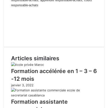
responsable-achats, apprendre responsable-achats, cours
responsable-achats
Prix de formation responsable-achats, cours du jours responsable-
achats marrakech, Formation professionnelle responsable-achats
berrechid, ecole responsable-achats el jadida, ecole privée
responsable-achats mohammedia, Formation privée responsable-
achats Rabat, cours particuliers responsable-achats Casablanca,
Cours du soir responsable-achats
Articles similaires
Formation accélérée en 1 – 3 – 6
-12 mois
janvier 3, 2022
Formation assistante