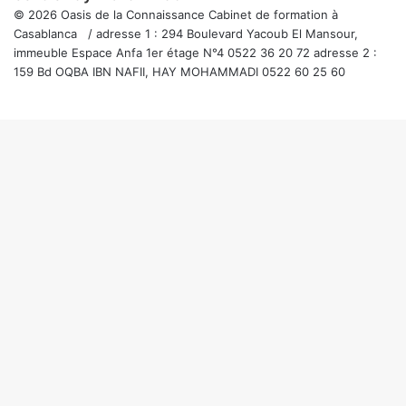
© 2026 Oasis de la Connaissance Cabinet de formation à
Casablanca / adresse 1 : 294 Boulevard Yacoub El Mansour,
immeuble Espace Anfa 1er étage N°4 0522 36 20 72 adresse 2 :
159 Bd OQBA IBN NAFII, HAY MOHAMMADI 0522 60 25 60
Facebook
Twitter
WhatsApp
Telegram
Viber
Bouton
retour
en
haut
de
la
page