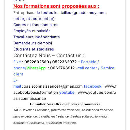
Nos formations sont proposées aux :
Entreprises
de toutes les tailles (grande, moyenne,
petite, et toute petite)
Cadres et fonctionnaires
Employés et salariés
Travailleurs indépendants
Demandeurs d’emploi
Étudiants et stagiaires
Contactez Nous – Contact us :
Fixe
:
0522602560 / 0522362072
–
Portable /
phone/
WhatsApp
:
0662763912
–
call center / Service
client
E-
mail
:
oasisconnaissance1@gmail.com
facebook
:
www.f
acebook/oasisformation
youtube
:
www.youtube.com/o
asisconnaissance
Consulter Nos offre d’emploi en Commerce
TAG: Devenez Freelance, plateforme freelance, se lancer en freelance
sans expérience, travailler en freelance, freelance Maroc, formation
freelance Casablanca, certification freelance
formation Commerce, cours Commerce, pdf Commerce, apprendre