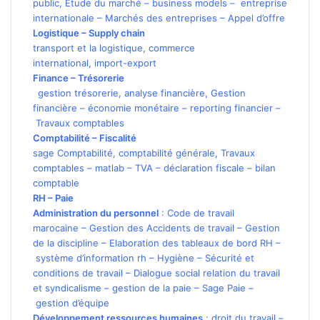
public
,
Etude du marché
–
business models
–
entreprise
internationale
–
Marchés des entreprises
–
Appel d’offre
Logistique
–
Supply chain
transport
et la logistique
,
commerce
international
,
import-export
Finance – Trésorerie
gestion trésorerie
,
analyse financière
,
Gestion
financière
–
économie monétaire
–
reporting financier
–
Travaux comptables
Comptabilité
–
Fiscalité
sage Comptabilité
,
comptabilité générale
,
Travaux
comptables
–
matlab
–
TVA
–
déclaration fiscale
–
bilan
comptable
RH – Paie
Administration du personnel
:
Code de travail
marocaine
–
Gestion des Accidents de travail
–
Gestion
de la discipline
–
Elaboration des tableaux de bord RH
–
système d’information rh
–
Hygiène
–
Sécurité et
conditions de travail
–
Dialogue social relation du travail
et syndicalisme
–
gestion de la paie
–
Sage Paie
–
gestion d’équipe
Développement ressources humaines
:
droit du travail
–