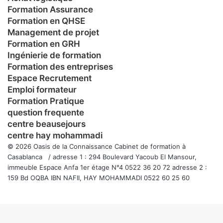
Formation Assurance
Formation en QHSE
Management de projet
Formation en GRH
Ingénierie de formation
Formation des entreprises
Espace Recrutement
Emploi formateur
Formation Pratique
question frequente
centre beausejours
centre hay mohammadi
© 2026 Oasis de la Connaissance Cabinet de formation à
Casablanca / adresse 1 : 294 Boulevard Yacoub El Mansour,
immeuble Espace Anfa 1er étage N°4 0522 36 20 72 adresse 2 :
159 Bd OQBA IBN NAFII, HAY MOHAMMADI 0522 60 25 60
Facebook
Twitter
WhatsApp
Telegram
Viber
Bouton
retour
en