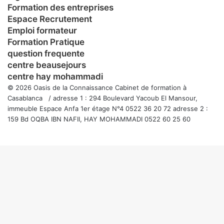
Formation des entreprises
Espace Recrutement
Emploi formateur
Formation Pratique
question frequente
centre beausejours
centre hay mohammadi
© 2026 Oasis de la Connaissance Cabinet de formation à
Casablanca / adresse 1 : 294 Boulevard Yacoub El Mansour,
immeuble Espace Anfa 1er étage N°4 0522 36 20 72 adresse 2 :
159 Bd OQBA IBN NAFII, HAY MOHAMMADI 0522 60 25 60
Facebook
Twitter
WhatsApp
Telegram
Viber
Bouton
retour
en
haut
de
la
page