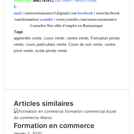
WhatsApp
:
0662763912
call center / Service client
E-
mail
:
oasisconnaissance1@gmail.com
facebook
:
www.facebook
/oasisformation
youtube
:
www.youtube.com/oasisconnaissance
Consulter Nos offre d’emploi en Bureautique
Tage
apprendre vente, cours vente, centre vente, Formation privée
vente, cours particuliers vente, Cours du soir vente, centre
privé vente, ecole privée vente
formation continue vente Casablanca, tarif de formation vente Rabat,
cours du jours vente mohammedia, centre de formation vente el
jadida, Formation professionnelle vente berrechid, ecole vente
marrakech, pdf vente, doc vente
Articles similaires
Formation en commerce
janvier 2, 2020