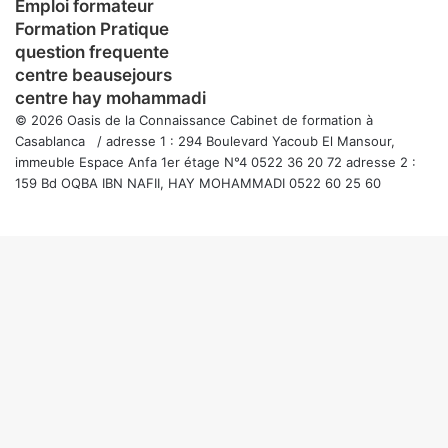
Emploi formateur
Formation Pratique
question frequente
centre beausejours
centre hay mohammadi
© 2026 Oasis de la Connaissance Cabinet de formation à
Casablanca / adresse 1 : 294 Boulevard Yacoub El Mansour,
immeuble Espace Anfa 1er étage N°4 0522 36 20 72 adresse 2 :
159 Bd OQBA IBN NAFII, HAY MOHAMMADI 0522 60 25 60
Facebook
Twitter
WhatsApp
Telegram
Viber
Bouton
retour
en
haut
de
la
page