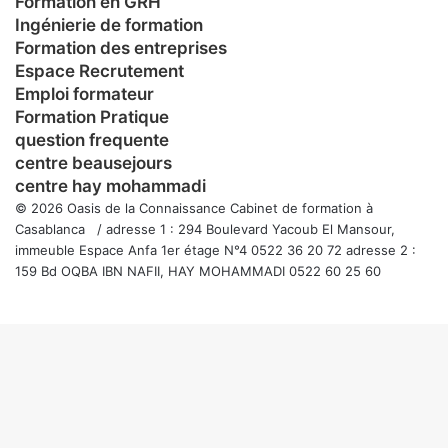
Formation en GRH
Ingénierie de formation
Formation des entreprises
Espace Recrutement
Emploi formateur
Formation Pratique
question frequente
centre beausejours
centre hay mohammadi
© 2026 Oasis de la Connaissance Cabinet de formation à
Casablanca / adresse 1 : 294 Boulevard Yacoub El Mansour,
immeuble Espace Anfa 1er étage N°4 0522 36 20 72 adresse 2 :
159 Bd OQBA IBN NAFII, HAY MOHAMMADI 0522 60 25 60
Facebook
Twitter
WhatsApp
Telegram
Viber
Bouton
retour
en
haut
de
la
page