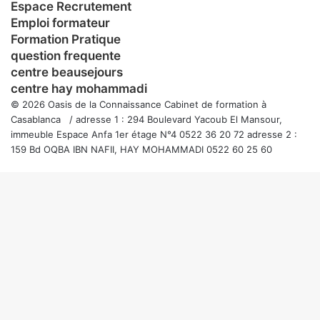
Espace Recrutement
Emploi formateur
Formation Pratique
question frequente
centre beausejours
centre hay mohammadi
© 2026 Oasis de la Connaissance Cabinet de formation à
Casablanca / adresse 1 : 294 Boulevard Yacoub El Mansour,
immeuble Espace Anfa 1er étage N°4 0522 36 20 72 adresse 2 :
159 Bd OQBA IBN NAFII, HAY MOHAMMADI 0522 60 25 60
Bouton
retour
en
haut
de
la
page