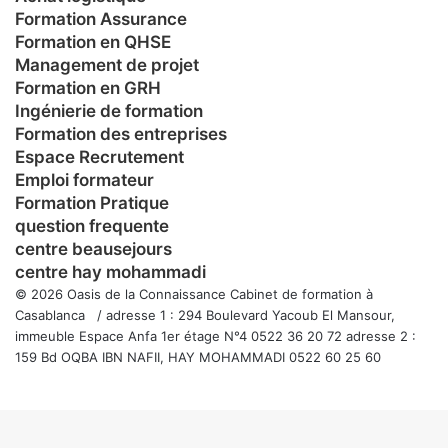
Formation Assurance
Formation en QHSE
Management de projet
Formation en GRH
Ingénierie de formation
Formation des entreprises
Espace Recrutement
Emploi formateur
Formation Pratique
question frequente
centre beausejours
centre hay mohammadi
© 2026 Oasis de la Connaissance Cabinet de formation à
Casablanca / adresse 1 : 294 Boulevard Yacoub El Mansour,
immeuble Espace Anfa 1er étage N°4 0522 36 20 72 adresse 2 :
159 Bd OQBA IBN NAFII, HAY MOHAMMADI 0522 60 25 60
Facebook
Twitter
WhatsApp
Telegram
Viber
Bouton
retour
en