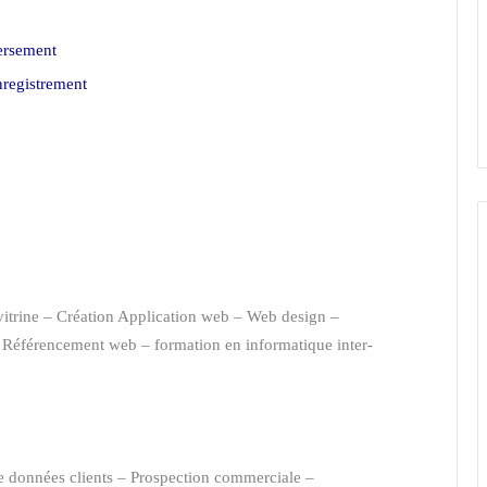
ersement
nregistrement
ses casa
itrine
–
Création Application web
–
Web design
–
–
Référencement web
–
formation en informatique inter-
n digitale Casa
e données clients –
Prospection commerciale
–