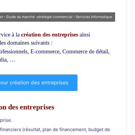
n - Etude du marché -stratégie commercial - Services Informatique
vice à la
création des entreprises
ainsi
les domaines suivants :
Création des entreprises casa
rofessionnels, E-commerce, Commerce de détail,
édia, …
ur création des entreprises
on des entreprises
prise.
financiers (résultat, plan de financement, budget de