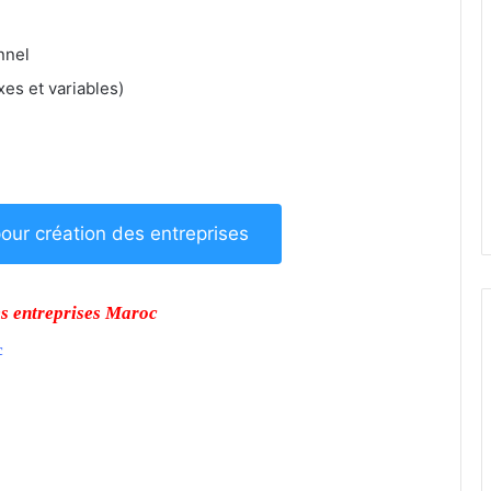
nnel
xes et variables)
ur création des entreprises
s entreprises Maroc
c