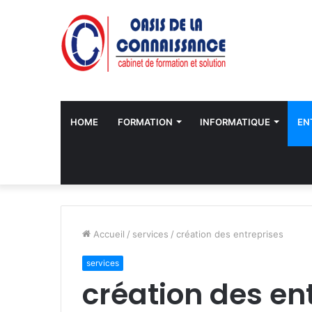
HOME
FORMATION
INFORMATIQUE
EN
Accueil
/
services
/
création des entreprises
services
création des en