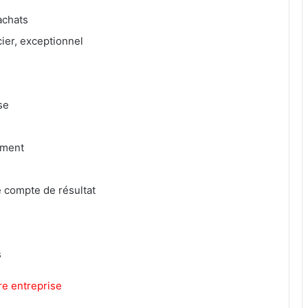
achats
ncier, exceptionnel
se
ement
le compte de résultat
s
re entreprise