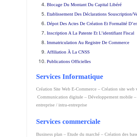
Blocage Du Montant Du Capital Libéré
Etablissement Des Déclarations Souscription/V
Dépot Des Actes De Création Et Formalité D’e
Inscription A La Patente Et L’identifiant Fiscal
Immatriculation Au Registre De Commerce
Affiliation À La CNSS
Publications Officielles
Services Informatique
Création des entrepri
Création Site Web E-Commerc
e
–
Création site web v
Communication digitale
–
Développement mobile
entreprise / intra-entreprise
Services commerciale
agence de communicatio
Business plan
–
Etude du marché –
Création des bas