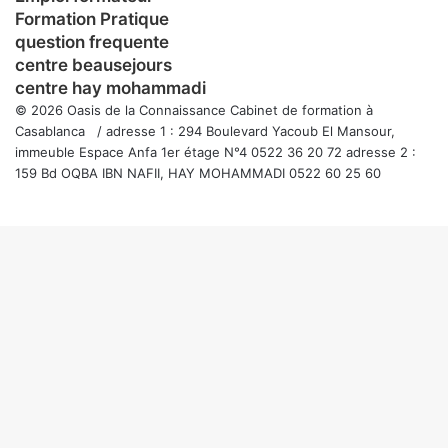
Formation Pratique
question frequente
centre beausejours
centre hay mohammadi
© 2026 Oasis de la Connaissance Cabinet de formation à
Casablanca / adresse 1 : 294 Boulevard Yacoub El Mansour,
immeuble Espace Anfa 1er étage N°4 0522 36 20 72 adresse 2 :
159 Bd OQBA IBN NAFII, HAY MOHAMMADI 0522 60 25 60
Facebook
Twitter
WhatsApp
Telegram
Viber
Bouton
retour
en
haut
de
la
page