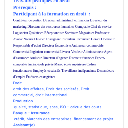
Travaux pratiques en droit
Prérequis :
Participant à la formation en droit :
Contrôleur de gestion Directeur administratif et financier Directeur du
marketing Directeur des ressources humaines Comptable Chef de service
Logisticien Qualiticien Réceptionniste Secrétaire Magasinier Professeur
Avocat Notaire Ouvrier Enseignant Instituteur Technicien Gérant Opérateur
Responsable d’achat Directeur Économiste Animateur commerciale
Commercial Ingénieur commercial Livreur Vendeur Administrateur Agent
d’assurance Auditeur Directeur d’agence Directeur financier Expert-
comptable lauréat école privée Maroc école supérieure Cadres
fonctionnaires Employés et salariés Travailleurs indépendants Demandeurs
d’emploi Étudiants et stagiaires
formation en droit
Droit
droit des affaires
,
Droit des sociétés
,
Droit
commercial
, droit international
Production
qualité
,
statistique
,
spss
,
ISO
–
calcule des couts
Banque
–
Assurance
crédit
,
Marchés des entreprises
,
financement de projet
Assistant(e)