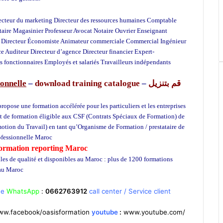
irecteur du marketing Directeur des ressources humaines Comptable
étaire Magasinier Professeur Avocat Notaire Ouvrier Enseignant
at Directeur Économiste Animateur commerciale Commercial Ingénieur
 Auditeur Directeur d’agence Directeur financier Expert-
s fonctionnaires Employés et salariés Travailleurs indépendants
onnelle
–
download training catalogue
–
قم بتنزيل
pose une formation accélérée pour les particuliers et les entreprises
t de formation éligible aux CSF (Contrats Spéciaux de Formation) de
motion du Travail) en tant qu’Organisme de Formation / prestataire de
rofessionnelle Maroc
école privée à Casablanca
Formation reporting Maroc
lles de qualité et disponibles au Maroc : plus de 1200 formations
 au Maroc
Formation informatique
ne
WhatsApp
:
0662763912
call center / Service client
w.facebook/oasisformation
youtube
:
www.youtube.com/