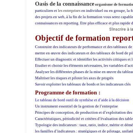
t
Oasis de la connaissance
organisme de formatio
s
particuliers et
les entreprises
en individuel ou en groupe, la fo
A
des projets en web, à la fin de la formation vous serez capable
p
connaissances en reporting. Etre plus efficace et plus rapide 
p
S’inscrire à 
Objectif de formation report
Construire des indicateurs de performance et des tableaux de
mettre en œuvre des indicateurs et des tableaux de bord de pi
Effectuer un diagnostic et identifier les activités critiques et
Etudier et choisir les éléments nécessaires, les variables d’act
Analyser les différentes phases de la mise en œuvre du tablea
Maîtriser les risques et piloter les axes de progrès
Savoir exploiter les tableaux de bords et les indicateurs clés
Programme de formation :
Le tableau de bord outil de synthèse et d’aide à la décision
Un instrument essentiel de la gestion de l’entreprise
Principes de conception, de production et d’exploitation des
Caractéristiques, périodicité et critères d’évaluation des tab
Typologie des indicateurs : taux, ratio, indice, mérite et démé
les familles d’indicateurs : stratégiques et de pilotage, unila