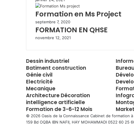
m
a
Formation en Ms Project
i
l
septembre 7, 2020
FORMATION EN QHSE
novembre 12, 2021
Dessin industriel
Inform
Batiment construction
Bureau
Génie civil
Dével
Electricité
Develo
Mecanique
Forma
Architecture Décoration
Infogr
intelligence artificielle
Montag
Formation de 3-6-12 Mois
Market
© 2026 Oasis de la Connaissance Cabinet de formation à
159 Bd OQBA IBN NAFII, HAY MOHAMMADI 0522 60 25 6
Facebook
Twitter
WhatsApp
Telegram
Viber