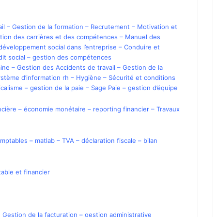
il
–
Gestion de la formation
–
Recrutement
–
Motivation et
tion des carrières et des compétences
–
Manuel des
développement social dans l’entreprise
–
Conduire et
it social
–
gestion des compétences
aine
–
Gestion des Accidents de travail
–
Gestion de la
stème d’information rh
–
Hygiène
–
Sécurité et conditions
icalisme
–
gestion de la paie
–
Sage Paie
–
gestion d’équipe
ncière
–
économie monétaire
–
reporting financier
–
Travaux
omptables
–
matlab
–
TVA
–
déclaration fiscale
–
bilan
able et financier
,
Gestion de la facturation
–
gestion administrative