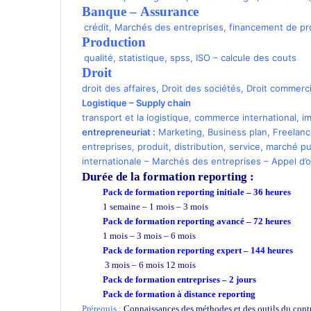
Banque
–
Assurance
crédit
,
Marchés des entreprises
,
financement de pr
Production
qualité
,
statistique
,
spss
,
ISO
–
calcule des couts
Droit
droit des affaires
,
Droit des sociétés
,
Droit commerci
Logistique
–
Supply chain
transport
et la logistique
,
commerce international
,
i
entrepreneuriat
:
Marketing
,
Business plan
,
Freelan
entreprises
,
produit
,
distribution
,
service
,
marché pu
internationale
–
Marchés des entreprises
–
Appel d’o
Durée de la formation
reporting :
Pack de formation reporting
initiale – 36 heures
1 semaine – 1 mois – 3 mois
Pack de formation reporting avancé – 72 heures
1 mois – 3 mois – 6 mois
Pack de formation reporting expert – 144 heures
3 mois – 6 mois 12 mois
Pack de formation
entreprises
– 2 jours
Pack de formation à distance reporting
Prérequis :
Connaissances des méthodes et des outils du contr