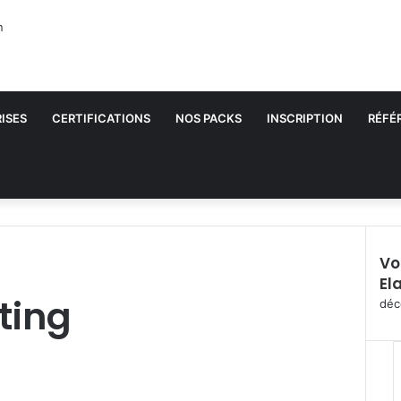
ISES
CERTIFICATIONS
NOS PACKS
INSCRIPTION
RÉFÉ
Vo
El
F
ting
e
déc
r
m
e
r