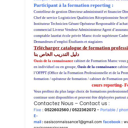
Participant à la formation reporting :
Contrôleur de gestion Directeur administratif et financier D
Chef de service Logisticien Qualiticien Réceptionniste Secr
Instituteur Technicien Gérant Opérateur Responsable d’ach
commercial Livreur Vendeur Administrateur Agent d’assurance
comptable lauréat école privée Maroc école supérieure Cadre
Demandeurs d’emploi Étudiants et stagiaires
Maroc
Télécharger catalogue de formation professi
دليل التدريب الخاص بنا
Oasis de la connaissance
cabinet de Formation Maroc vous pro
en individuel ou en groupe,
Oasis de la connaissance
cabine
l’OFPPT (Office de la Formation Professionnelle et de la Pro
formation / opérateur de formation / cabinet de Formation p
cours reporting- 
Vous profitez du plus large choix de formations professionne
continue sont disponibles et peuvent être déployées partout
Contactez Nous – Contact us :
Fixe
:
0522602560 / 0522362072
–
Portable / pho
E-
mail
:
oasisconnaissance1@gmail.com
facebook
:
ww
oasisconnaissance