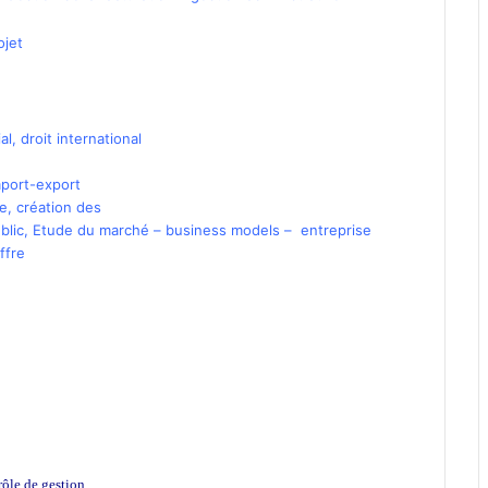
ojet
al
, droit international
mport-export
ce
,
création des
blic
,
Etude du marché
–
business models
–
entreprise
ffre
ôle de gestion.