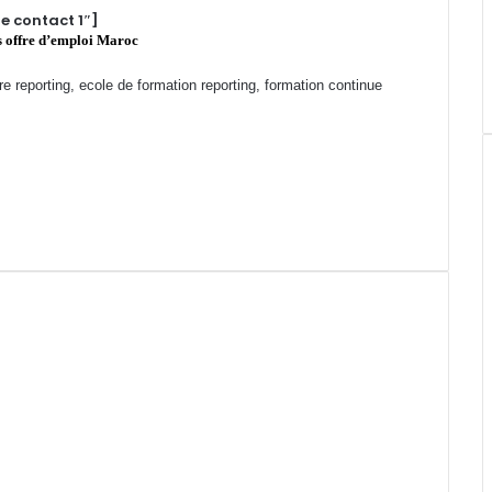
e contact 1″]
s offre d’emploi Maroc
tre reporting, ecole de formation reporting, formation continue
Formation professionnelle reporting berrechid, ecole reporting el jadida,
abat, cours particuliers reporting Casablanca, Cours du soir reporting