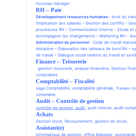
nouveau manager
RH – Paie
Développement ressources humaines
:
droit du trava
l’implication des salariés
–
Gestion des conflits
–
Ges
procédures RH
–
Communication Interne
–
Etude et 
accompagner les changements
–
Marketing RH
–
Aud
Administration du personnel
:
Code de travail maroc
discipline
–
Elaboration des tableaux de bord RH
–
sy
de travail
–
Dialogue social relation du travail et synd
Finance – Trésorerie
gestion trésorerie
,
analyse financière
,
Gestion fina
comptables
Comptabilité
–
Fiscalité
sage Comptabilité
,
comptabilité générale
,
Travaux c
comptable
Audit – Contrôle de gestion
contrôle de gestion
,
audit
,
audit interne
,
audit compt
Achats
Gestion stock
,
Recouvrement
,
gestion de stock
,
Assistant(e)
informatique de gestion
,
office Manager
,
secretariat