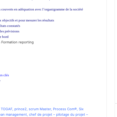
s couverts en adéquation avec l’organigramme de la société
x objectifs et pour mesurer les résultats
ultats constatés
lles prévisions
e bord
la Formation reporting
rs clés
e
,
TOGAF
,
prince2
,
scrum Master
,
Process Com®
,
Six
ean management
,
chef de projet
–
pilotage du projet
–