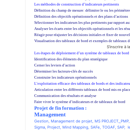
Les méthodes de construction d’indicateurs pertinents
Définition du champ de mesure: délimiter le ou les périmètre
Définition des objectifs opérationnels et des plans d’actions
Sélectionner les indicateurs les plus pertinents par rapport au
Analyser les écarts entre les objectifs opérationnels et les rés
Réagir pour réajuster les décisions initiales et fixer de nouve
Visualisation des tableaux de bord et exemples de tableaux d
S’inscrire à 
Les étapes de déploiement d’un système de tableaux de bord
Identification des éléments du plan stratégique
Cerner les leviers d’action
Déterminer les facteurs-clés de succès
Construire les indicateurs opérationnels
L’exploitation efficace des tableaux de bords et des indicateu
Articulation entre les différents tableaux de bord mis en plac
Communication des résultats et analyse
Faire vivre le système d’indicateurs et de tableaux de bord
Projet de fin formation :
Management
Gestion
,
Management de projet
,
MS PROJECT
,
PMP
Sigma
,
Project
,
Mind Mapping
,
SAFe
,
TOGAF
,
SAP
,
l