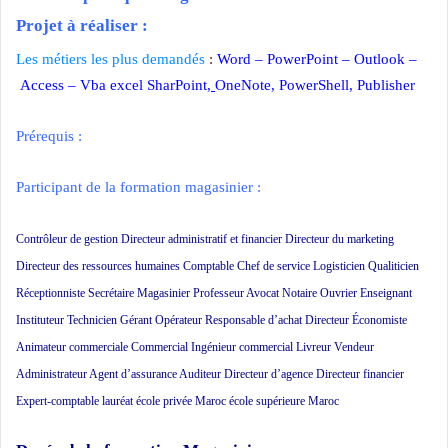
Projet à réaliser :
Les métiers les plus demandés
:
Word
–
PowerPoint
–
Outlook
–
Access
–
Vba excel
SharPoint
,
OneNote
,
PowerShell
,
Publisher
Prérequis :
Participant de la formation magasinier :
Contrôleur de gestion Directeur administratif et financier Directeur du marketing
Directeur des ressources humaines Comptable Chef de service Logisticien Qualiticien
Réceptionniste Secrétaire Magasinier Professeur Avocat Notaire Ouvrier Enseignant
Instituteur Technicien Gérant Opérateur Responsable d’achat Directeur Économiste
Animateur commerciale Commercial Ingénieur commercial Livreur Vendeur
Administrateur Agent d’assurance Auditeur Directeur d’agence Directeur financier
Expert-comptable lauréat école privée Maroc école supérieure Maroc