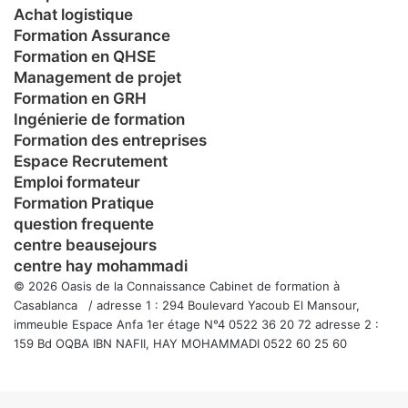
Achat logistique
Formation Assurance
Formation en QHSE
Management de projet
Formation en GRH
Ingénierie de formation
Formation des entreprises
Espace Recrutement
Emploi formateur
Formation Pratique
question frequente
centre beausejours
centre hay mohammadi
© 2026 Oasis de la Connaissance Cabinet de formation à
Casablanca / adresse 1 : 294 Boulevard Yacoub El Mansour,
immeuble Espace Anfa 1er étage N°4 0522 36 20 72 adresse 2 :
159 Bd OQBA IBN NAFII, HAY MOHAMMADI 0522 60 25 60
Facebook
Twitter
WhatsApp
Telegram
Viber
Bouton
retour