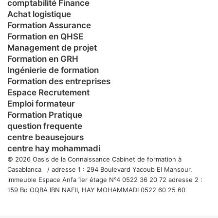
comptabilité Finance
Achat logistique
Formation Assurance
Formation en QHSE
Management de projet
Formation en GRH
Ingénierie de formation
Formation des entreprises
Espace Recrutement
Emploi formateur
Formation Pratique
question frequente
centre beausejours
centre hay mohammadi
© 2026 Oasis de la Connaissance Cabinet de formation à
Casablanca / adresse 1 : 294 Boulevard Yacoub El Mansour,
immeuble Espace Anfa 1er étage N°4 0522 36 20 72 adresse 2 :
159 Bd OQBA IBN NAFII, HAY MOHAMMADI 0522 60 25 60
Facebook
Twitter
WhatsApp
Telegram
Viber
Bouton