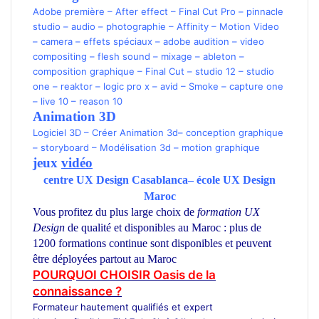
Adobe première
–
After effect
–
Final Cut Pro
–
pinnacle
studio
–
audio
–
photographie –
Affinity
–
Motion Video
–
camera
–
effets spéciaux
–
adobe audition
–
video
compositing
–
flesh sound
–
mixage
–
ableton
–
composition graphique
–
Final Cut
–
studio 12
–
studio
one
–
reaktor
–
logic pro x
–
avid
–
Smoke
–
capture one
–
live 10
–
reason 10
Animation 3D
Logiciel 3D
–
Créer Animation 3d
–
conception graphique
–
storyboard
–
Modélisation 3d
–
motion graphique
jeux
vidéo
centre UX Design
Casablanca
–
école UX Design
Maroc
Vous profitez du plus large choix de
formation UX
Design
de qualité et disponibles au Maroc : plus de
1200 formations continue sont disponibles et peuvent
être déployées partout au Maroc
POURQUOI CHOISIR Oasis de la
connaissance ?
Formateur
hautement qualifiés et expert