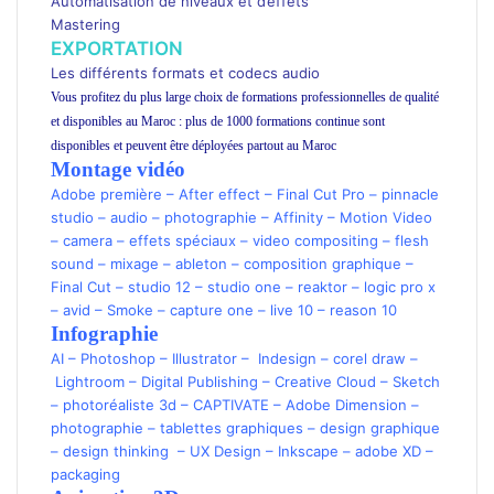
Automatisation de niveaux et d’effets
Mastering
EXPORTATION
Les différents formats et codecs audio
Vous profitez du plus large choix de formations professionnelles de qualité
et disponibles au Maroc : plus de 1000 formations continue sont
disponibles et peuvent être déployées partout au Maroc
Montage vidéo
Adobe première
–
After effect
–
Final Cut Pro
–
pinnacle
studio
–
audio
–
photographie –
Affinity
–
Motion Video
–
camera
–
effets spéciaux
–
video compositing
–
flesh
sound
–
mixage
–
ableton
–
composition graphique
–
Final Cut
–
studio 12
–
studio one
–
reaktor
–
logic pro x
–
avid
–
Smoke
–
capture one
–
live 10
–
reason 10
Infographie
AI
–
Photoshop
–
Illustrator
–
Indesign –
corel draw
–
Lightroom
–
Digital Publishing
–
Creative Cloud –
Sketch
–
photoréaliste 3d
–
CAPTIVATE
–
Adobe Dimension
–
photographie
–
tablettes graphiques
–
design graphique
–
design thinking
–
UX Design
–
Inkscape
–
adobe XD
–
packaging