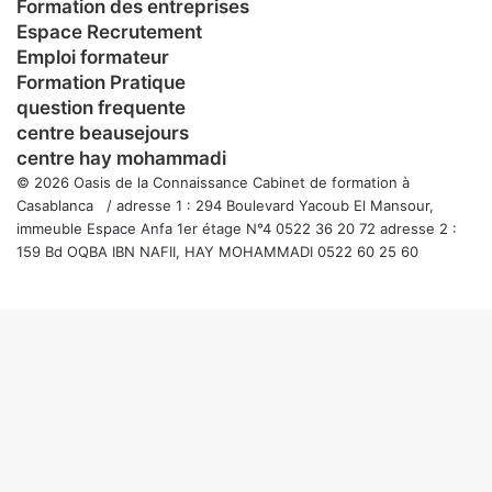
Formation des entreprises
Espace Recrutement
Emploi formateur
Formation Pratique
question frequente
centre beausejours
centre hay mohammadi
© 2026 Oasis de la Connaissance Cabinet de formation à
Casablanca / adresse 1 : 294 Boulevard Yacoub El Mansour,
immeuble Espace Anfa 1er étage N°4 0522 36 20 72 adresse 2 :
159 Bd OQBA IBN NAFII, HAY MOHAMMADI 0522 60 25 60
Facebook
Twitter
WhatsApp
Telegram
Viber
Bouton
retour
en
haut
de
la
page