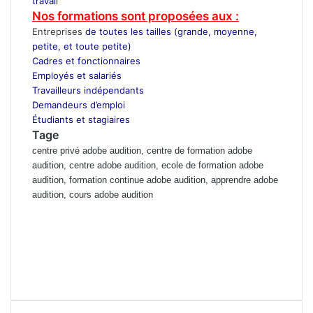
travail
Nos formations sont proposées aux :
Entreprises
de toutes les tailles (grande, moyenne,
petite, et toute petite)
Cadres et fonctionnaires
Employés et salariés
Travailleurs indépendants
Demandeurs d’emploi
Étudiants et stagiaires
Tage
centre privé adobe audition, centre de formation adobe
audition, centre adobe audition, ecole de formation adobe
audition, formation continue adobe audition, apprendre adobe
audition, cours adobe audition
Prix de formation adobe audition, cours du jours adobe audition
marrakech, Formation professionnelle adobe audition berrechid, ecole
adobe audition el jadida, ecole privée adobe audition mohammedia,
Formation privée adobe audition Rabat, cours particuliers adobe
audition Casablanca, Cours du soir adobe audition