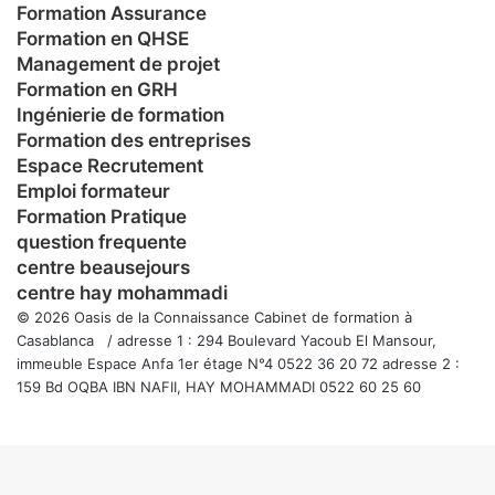
Formation Assurance
Formation en QHSE
Management de projet
Formation en GRH
Ingénierie de formation
Formation des entreprises
Espace Recrutement
Emploi formateur
Formation Pratique
question frequente
centre beausejours
centre hay mohammadi
© 2026 Oasis de la Connaissance Cabinet de formation à
Casablanca / adresse 1 : 294 Boulevard Yacoub El Mansour,
immeuble Espace Anfa 1er étage N°4 0522 36 20 72 adresse 2 :
159 Bd OQBA IBN NAFII, HAY MOHAMMADI 0522 60 25 60
Facebook
Twitter
WhatsApp
Telegram
Viber
Bouton
retour
en