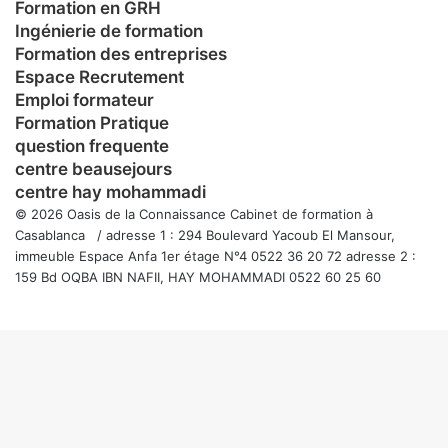
Formation en GRH
Ingénierie de formation
Formation des entreprises
Espace Recrutement
Emploi formateur
Formation Pratique
question frequente
centre beausejours
centre hay mohammadi
© 2026 Oasis de la Connaissance Cabinet de formation à
Casablanca / adresse 1 : 294 Boulevard Yacoub El Mansour,
immeuble Espace Anfa 1er étage N°4 0522 36 20 72 adresse 2 :
159 Bd OQBA IBN NAFII, HAY MOHAMMADI 0522 60 25 60
Facebook
Twitter
WhatsApp
Telegram
Viber
Bouton
retour
en
haut
de
la
page