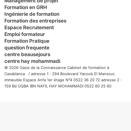
Management de projet
Formation en GRH
Ingénierie de formation
Formation des entreprises
Espace Recrutement
Emploi formateur
Formation Pratique
question frequente
centre beausejours
centre hay mohammadi
© 2026 Oasis de la Connaissance Cabinet de formation à
Casablanca / adresse 1 : 294 Boulevard Yacoub El Mansour,
immeuble Espace Anfa 1er étage N°4 0522 36 20 72 adresse 2 :
159 Bd OQBA IBN NAFII, HAY MOHAMMADI 0522 60 25 60
Facebook
Twitter
WhatsApp
Telegram
Viber
Bouton
retour
en
haut
de
la