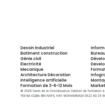
Dessin industriel
Inform
Batiment construction
Bureau
Génie civil
Dével
Electricité
Develo
Mecanique
Forma
Architecture Décoration
Infogr
intelligence artificielle
Montag
Formation de 3-6-12 Mois
Market
© 2026 Oasis de la Connaissance Cabinet de formation à
159 Bd OQBA IBN NAFII, HAY MOHAMMADI 0522 60 25 6
Facebook
Twitter
WhatsApp
Telegram
Viber