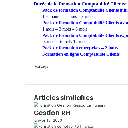
Durée de la formation
Comptabilité Clients:
Pack de formation Comptabilité Clients initi
1 semaine – 1 mois – 3 mois
Pack de formation Comptabilité Clients ava
1 mois – 3 mois – 6 mois
Pack de formation Comptabilité Clients exp
3 mois – 6 mois 12 mois
Pack de formation
entreprises
– 2 jours
Formation en ligne Comptabilité Clients
W
h
Partager
a
F
T
L
P
W
P
I
t
a
w
i
i
h
a
m
s
c
i
n
n
a
r
p
A
e
t
k
t
t
t
r
Articles similaires
p
b
t
e
e
s
a
i
p
o
e
d
r
A
g
m
o
r
i
e
p
e
e
Gestion RH
k
n
s
p
r
r
janvier 15, 2020
t
p
a