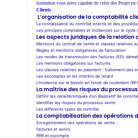
t
formation vous serez capable de créer des Projet en
C
s
Clients
ecole d’architecture Maroc
A
L’organisation de la comptabilité cli
p
La connaissance du contrôle interne et des procédu
p
Les principes comptables et incidences sur le cycle cli
Les aspects juridiques de la relation c
Mentions du contrat de vente et clauses relatives a
Règles et mentions obligatoires de facturation
Les modes de transmission des factures (EDI, dématé
Les mentions obligatoires sur factures
Les clauses relatives au paiement : traitement des i
Les escomptes et les intérêts de retard
L’incidence sur le besoin en fonds de roulement (BF
La maîtrise des risques du processus
Définir les caractéristiques d’un dispositif de contrôl
Identifier les risques du processus vente
Les différents types de contrôle
La comptabilisation des opérations 
Enregistrement des opérations de vente :
factures et avoirs
RRR et escompte