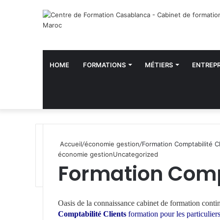
HOME
FORMATIONS
MÉTIERS
ENTREPR
Accueil
/
économie gestion
/
Formation Comptabilité C
économie gestion
Uncategorized
Formation Compt
W
h
Oasis de la connaissance
cabinet de formation conti
a
Comptabilité Clients
formation pour les particulier