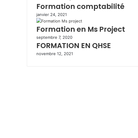
Formation comptabilité
r
e
janvier 24, 2021
m
a
Formation en Ms Project
i
l
septembre 7, 2020
FORMATION EN QHSE
novembre 12, 2021