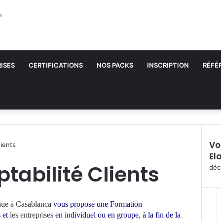
ISES
CERTIFICATIONS
NOS PACKS
INSCRIPTION
RÉFÉ
Vo
lients
El
F
abilité Clients
e
déc
r
m
e
nue à Casablanca
vous propose une Formation
r
s et
les entreprises
en individuel ou en groupe,
à la fin de la