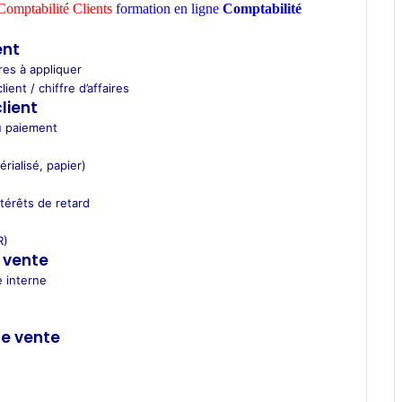
omptabilité Clients
formation en ligne
Comptabilité
ent
res à appliquer
ent / chiffre d’affaires
lient
u paiement
rialisé, papier)
ntérêts de retard
R)
 vente
e interne
de vente