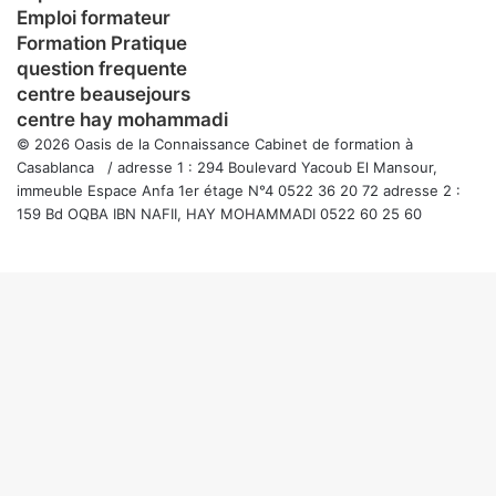
Emploi formateur
Formation Pratique
question frequente
centre beausejours
centre hay mohammadi
© 2026 Oasis de la Connaissance Cabinet de formation à
Casablanca / adresse 1 : 294 Boulevard Yacoub El Mansour,
immeuble Espace Anfa 1er étage N°4 0522 36 20 72 adresse 2 :
159 Bd OQBA IBN NAFII, HAY MOHAMMADI 0522 60 25 60
Facebook
Twitter
WhatsApp
Telegram
Viber
Bouton
retour
en
haut
de
la
page