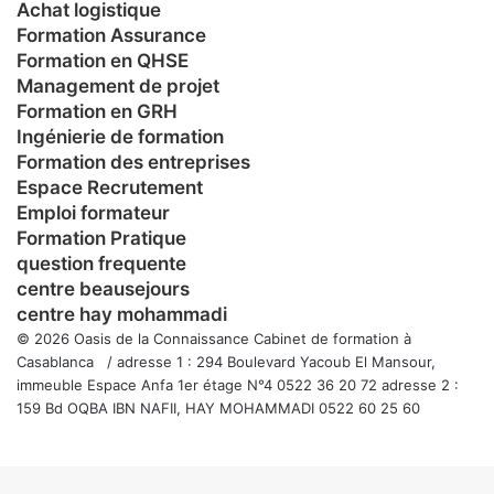
Achat logistique
Formation Assurance
Formation en QHSE
Management de projet
Formation en GRH
Ingénierie de formation
Formation des entreprises
Espace Recrutement
Emploi formateur
Formation Pratique
question frequente
centre beausejours
centre hay mohammadi
© 2026 Oasis de la Connaissance Cabinet de formation à
Casablanca / adresse 1 : 294 Boulevard Yacoub El Mansour,
immeuble Espace Anfa 1er étage N°4 0522 36 20 72 adresse 2 :
159 Bd OQBA IBN NAFII, HAY MOHAMMADI 0522 60 25 60
Facebook
Twitter
WhatsApp
Telegram
Viber
Bouton
retour