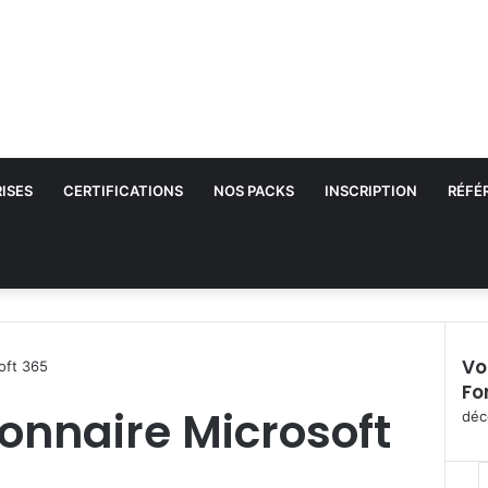
ISES
CERTIFICATIONS
NOS PACKS
INSCRIPTION
RÉFÉ
Vo
oft 365
Fo
F
onnaire Microsoft
e
déc
r
m
e