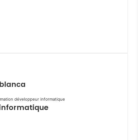
r
ablanca
informatique