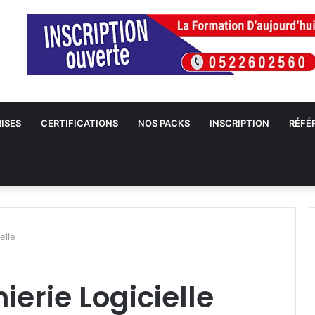
ISES
CERTIFICATIONS
NOS PACKS
INSCRIPTION
RÉFÉ
elle
erie Logicielle