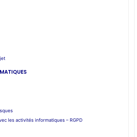
jet
RMATIQUES
isques
avec les activités informatiques – RGPD