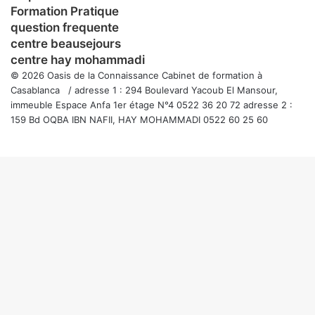
Formation Pratique
question frequente
centre beausejours
centre hay mohammadi
© 2026 Oasis de la Connaissance Cabinet de formation à
Casablanca / adresse 1 : 294 Boulevard Yacoub El Mansour,
immeuble Espace Anfa 1er étage N°4 0522 36 20 72 adresse 2 :
159 Bd OQBA IBN NAFII, HAY MOHAMMADI 0522 60 25 60
Facebook
Twitter
WhatsApp
Telegram
Viber
Bouton
retour
en
haut
de
la
page