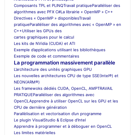
Composants TPL et PLINQ
Travail pratique
Paralléliser des
algorithmes avec PFX C#
La librairie « OpenMP » C++
Directives « OpenMP » disponibles
Travail
pratique
Paralléliser des algorithmes avec « OpenMP » en
C++
Utiliser les GPUs des
cartes graphiques pour le calcul
Les kits de NVidia (CUDA) et ATI
Exemple d’applications utilisant les bibliothèques
Exemple de code et commentaires
La programmation massivement parallèle
L’architecture des unités graphiques GPU
Les nouvelles architectures CPU de type SSE(Intel®) et
NEON(ARM®)
Les framewoks dédiés CUDA, OpenCL, AMP
TRAVAIL
PRATIQUE
Paralléliser des algorithmes avec
OpenCL
Apprendre à utiliser OpenCL sur les GPU et les
CPU de dernière génération
Parallèlisation et vectorisation d’un programme
Le plugin VisualStudio & Eclipse d’Intel
Apprendre à programmer et à déboguer en OpenCL
Les limites matérielles