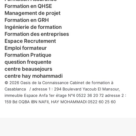
Formation en QHSE
Management de projet
Formation en GRH
Ingénierie de formation
Formation des entreprises
Espace Recrutement
Emploi formateur
Formation Pratique
question frequente
centre beausejours
centre hay mohammadi
© 2026 Oasis de la Connaissance Cabinet de formation à
Casablanca / adresse 1 : 294 Boulevard Yacoub El Mansour,
immeuble Espace Anfa 1er étage N°4 0522 36 20 72 adresse 2 :
159 Bd OQBA IBN NAFII, HAY MOHAMMADI 0522 60 25 60
Facebook
Twitter
WhatsApp
Telegram
Viber
Bouton
retour
en
haut